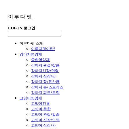
이루다펫
LOG IN
로그인
이루다펫 소개
이루다펫이란?
강아지영양제
종합영양제
강아지 관절/칼슘
강아지신장/면역
강아지 심장/간
강아지 장/유산균
강아지 눈/스트레스
강아지 피모/모질
고양이영양제
고양이전용
고양이 종합
고양이 관절/칼슘
고양이 신장/면역
고양이 심장/간