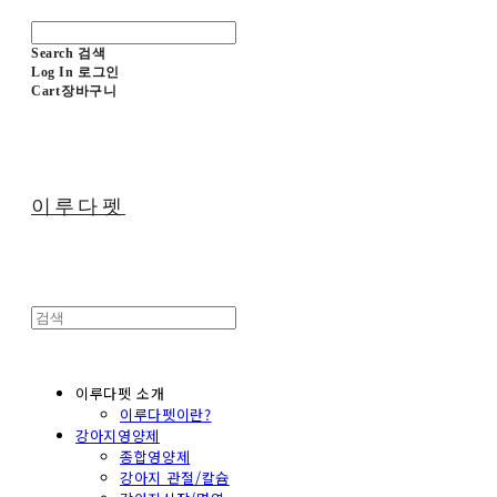
Search
검색
Log In
로그인
Cart
장바구니
이루다펫
이루다펫 소개
이루다펫이란?
강아지영양제
종합영양제
강아지 관절/칼슘