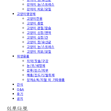
강아지 눈/스트레스
강아지 피모/모질
고양이영양제
고양이전용
고양이 종합
고양이 관절/칼슘
고양이 신장/면역
고양이 심장/간
고양이 장/유산균
고양이 눈/스트레스
고양이 피모/모질
위생용품
치약/칫솔/구강
눈/귀/세정제
샴푸/린스/피부
해충/진드기/탈취제
상처소독/지혈 외 기타용품
간식
Q&A
후기
공지
이루다펫