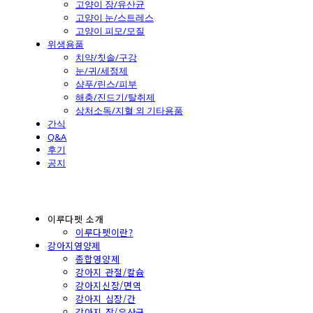
고양이 장/유산균
고양이 눈/스트레스
고양이 피모/모질
위생용품
치약/칫솔/구강
눈/귀/세정제
샴푸/린스/피부
해충/진드기/탈취제
상처소독/지혈 외 기타용품
간식
Q&A
후기
공지
이루다펫 소개
이루다펫이란?
강아지영양제
종합영양제
강아지 관절/칼슘
강아지신장/면역
강아지 심장/간
강아지 장/유산균