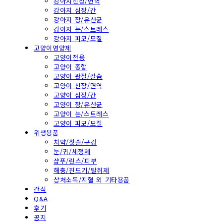
강아지신장/면역
강아지 심장/간
강아지 장/유산균
강아지 눈/스트레스
강아지 피모/모질
고양이영양제
고양이전용
고양이 종합
고양이 관절/칼슘
고양이 신장/면역
고양이 심장/간
고양이 장/유산균
고양이 눈/스트레스
고양이 피모/모질
위생용품
치약/칫솔/구강
눈/귀/세정제
샴푸/린스/피부
해충/진드기/탈취제
상처소독/지혈 외 기타용품
간식
Q&A
후기
공지