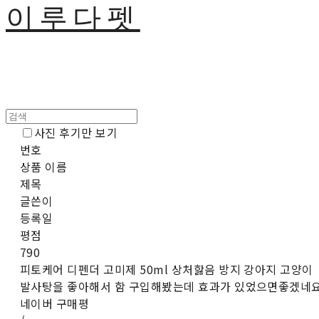
이루다펫
사진 후기만 보기
번호
상품 이름
제목
글쓴이
등록일
평점
790
피토케어 디펜더 고미제 50ml 상처핧음 방지 강아지 고양이
발사탕을 좋아해서 함 구입해봤는데 효과가 있었으면좋겠네
네이버 구매평