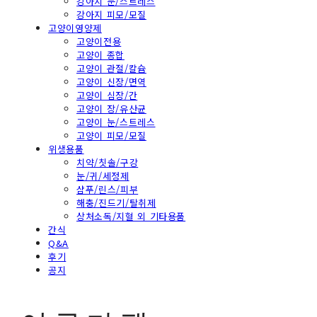
강아지 눈/스트레스
강아지 피모/모질
고양이영양제
고양이전용
고양이 종합
고양이 관절/칼슘
고양이 신장/면역
고양이 심장/간
고양이 장/유산균
고양이 눈/스트레스
고양이 피모/모질
위생용품
치약/칫솔/구강
눈/귀/세정제
샴푸/린스/피부
해충/진드기/탈취제
상처소독/지혈 외 기타용품
간식
Q&A
후기
공지