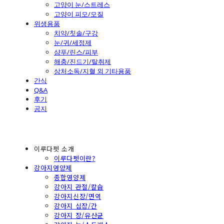
고양이 눈/스트레스
고양이 피모/모질
위생용품
치약/칫솔/구강
눈/귀/세정제
샴푸/린스/피부
해충/진드기/탈취제
상처소독/지혈 외 기타용품
간식
Q&A
후기
공지
이루다펫 소개
이루다펫이란?
강아지영양제
종합영양제
강아지 관절/칼슘
강아지신장/면역
강아지 심장/간
강아지 장/유산균