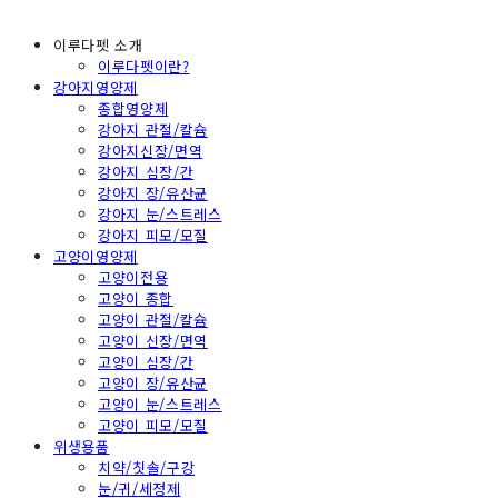
이루다펫 소개
이루다펫이란?
강아지영양제
종합영양제
강아지 관절/칼슘
강아지신장/면역
강아지 심장/간
강아지 장/유산균
강아지 눈/스트레스
강아지 피모/모질
고양이영양제
고양이전용
고양이 종합
고양이 관절/칼슘
고양이 신장/면역
고양이 심장/간
고양이 장/유산균
고양이 눈/스트레스
고양이 피모/모질
위생용품
치약/칫솔/구강
눈/귀/세정제