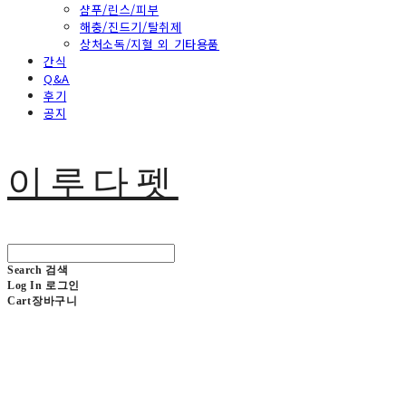
샴푸/린스/피부
해충/진드기/탈취제
상처소독/지혈 외 기타용품
간식
Q&A
후기
공지
이루다펫
Search
검색
Log In
로그인
Cart
장바구니