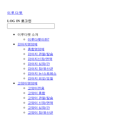
이루다펫
LOG IN
로그인
이루다펫 소개
이루다펫이란?
강아지영양제
종합영양제
강아지 관절/칼슘
강아지신장/면역
강아지 심장/간
강아지 장/유산균
강아지 눈/스트레스
강아지 피모/모질
고양이영양제
고양이전용
고양이 종합
고양이 관절/칼슘
고양이 신장/면역
고양이 심장/간
고양이 장/유산균