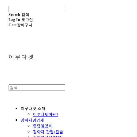
Search
검색
Log In
로그인
Cart
장바구니
이루다펫
이루다펫 소개
이루다펫이란?
강아지영양제
종합영양제
강아지 관절/칼슘