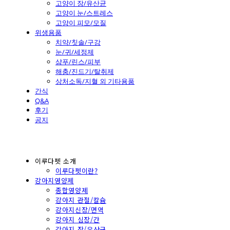
고양이 장/유산균
고양이 눈/스트레스
고양이 피모/모질
위생용품
치약/칫솔/구강
눈/귀/세정제
샴푸/린스/피부
해충/진드기/탈취제
상처소독/지혈 외 기타용품
간식
Q&A
후기
공지
이루다펫 소개
이루다펫이란?
강아지영양제
종합영양제
강아지 관절/칼슘
강아지신장/면역
강아지 심장/간
강아지 장/유산균