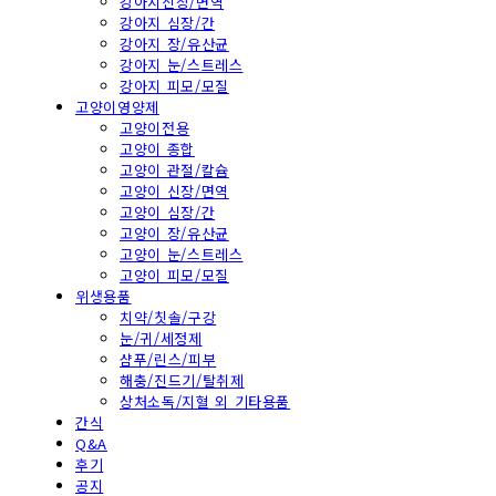
강아지신장/면역
강아지 심장/간
강아지 장/유산균
강아지 눈/스트레스
강아지 피모/모질
고양이영양제
고양이전용
고양이 종합
고양이 관절/칼슘
고양이 신장/면역
고양이 심장/간
고양이 장/유산균
고양이 눈/스트레스
고양이 피모/모질
위생용품
치약/칫솔/구강
눈/귀/세정제
샴푸/린스/피부
해충/진드기/탈취제
상처소독/지혈 외 기타용품
간식
Q&A
후기
공지