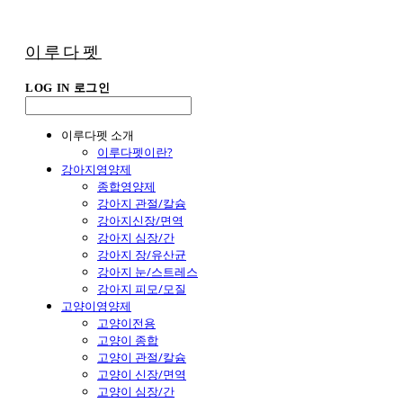
이루다펫
LOG IN
로그인
이루다펫 소개
이루다펫이란?
강아지영양제
종합영양제
강아지 관절/칼슘
강아지신장/면역
강아지 심장/간
강아지 장/유산균
강아지 눈/스트레스
강아지 피모/모질
고양이영양제
고양이전용
고양이 종합
고양이 관절/칼슘
고양이 신장/면역
고양이 심장/간