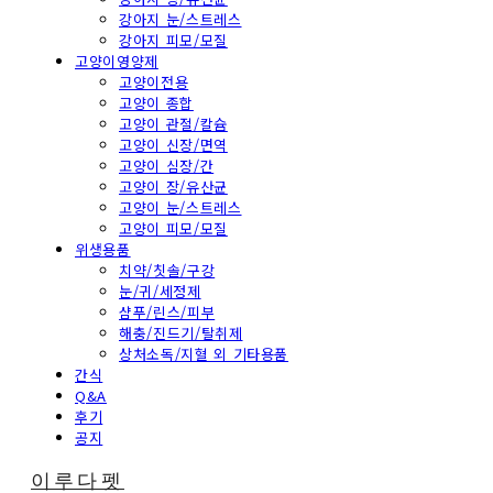
강아지 눈/스트레스
강아지 피모/모질
고양이영양제
고양이전용
고양이 종합
고양이 관절/칼슘
고양이 신장/면역
고양이 심장/간
고양이 장/유산균
고양이 눈/스트레스
고양이 피모/모질
위생용품
치약/칫솔/구강
눈/귀/세정제
샴푸/린스/피부
해충/진드기/탈취제
상처소독/지혈 외 기타용품
간식
Q&A
후기
공지
이루다펫