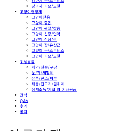
강아지 눈/스트레스
강아지 피모/모질
고양이영양제
고양이전용
고양이 종합
고양이 관절/칼슘
고양이 신장/면역
고양이 심장/간
고양이 장/유산균
고양이 눈/스트레스
고양이 피모/모질
위생용품
치약/칫솔/구강
눈/귀/세정제
샴푸/린스/피부
해충/진드기/탈취제
상처소독/지혈 외 기타용품
간식
Q&A
후기
공지