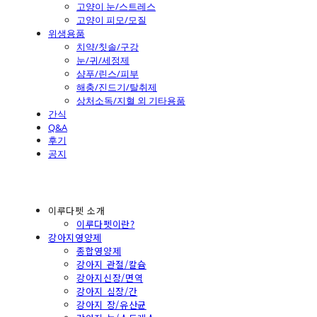
고양이 눈/스트레스
고양이 피모/모질
위생용품
치약/칫솔/구강
눈/귀/세정제
샴푸/린스/피부
해충/진드기/탈취제
상처소독/지혈 외 기타용품
간식
Q&A
후기
공지
이루다펫 소개
이루다펫이란?
강아지영양제
종합영양제
강아지 관절/칼슘
강아지신장/면역
강아지 심장/간
강아지 장/유산균