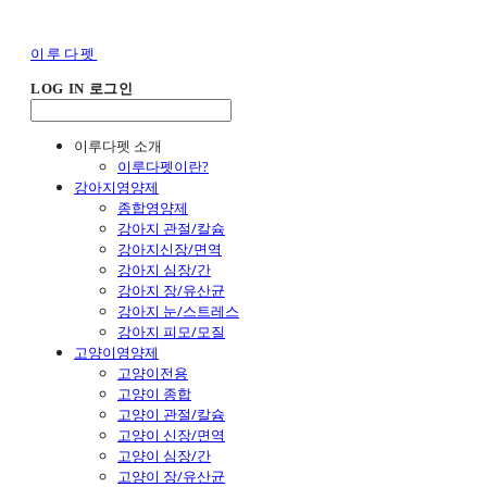
이루다펫
LOG IN
로그인
이루다펫 소개
이루다펫이란?
강아지영양제
종합영양제
강아지 관절/칼슘
강아지신장/면역
강아지 심장/간
강아지 장/유산균
강아지 눈/스트레스
강아지 피모/모질
고양이영양제
고양이전용
고양이 종합
고양이 관절/칼슘
고양이 신장/면역
고양이 심장/간
고양이 장/유산균