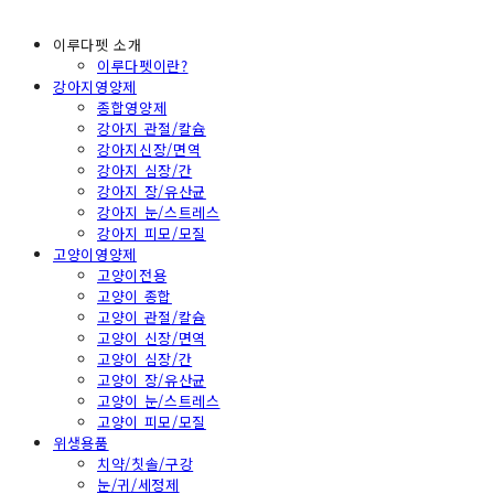
이루다펫 소개
이루다펫이란?
강아지영양제
종합영양제
강아지 관절/칼슘
강아지신장/면역
강아지 심장/간
강아지 장/유산균
강아지 눈/스트레스
강아지 피모/모질
고양이영양제
고양이전용
고양이 종합
고양이 관절/칼슘
고양이 신장/면역
고양이 심장/간
고양이 장/유산균
고양이 눈/스트레스
고양이 피모/모질
위생용품
치약/칫솔/구강
눈/귀/세정제