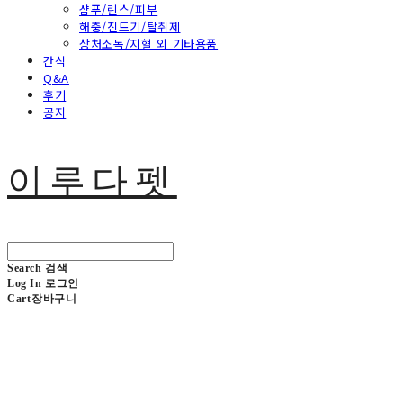
샴푸/린스/피부
해충/진드기/탈취제
상처소독/지혈 외 기타용품
간식
Q&A
후기
공지
이루다펫
Search
검색
Log In
로그인
Cart
장바구니