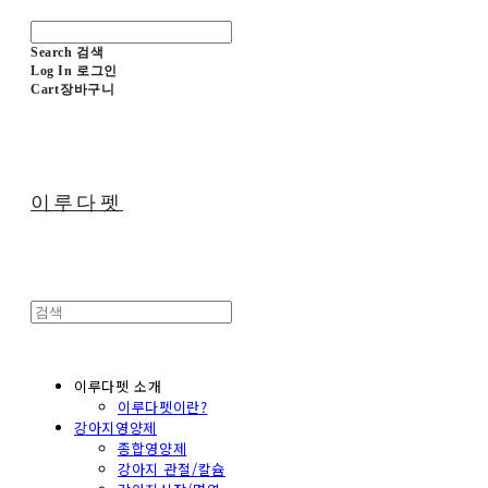
Search
검색
Log In
로그인
Cart
장바구니
이루다펫
이루다펫 소개
이루다펫이란?
강아지영양제
종합영양제
강아지 관절/칼슘