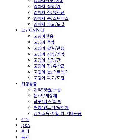
강아지신장/면역
강아지 심장/간
강아지 장/유산균
강아지 눈/스트레스
강아지 피모/모질
고양이영양제
고양이전용
고양이 종합
고양이 관절/칼슘
고양이 신장/면역
고양이 심장/간
고양이 장/유산균
고양이 눈/스트레스
고양이 피모/모질
위생용품
치약/칫솔/구강
눈/귀/세정제
샴푸/린스/피부
해충/진드기/탈취제
상처소독/지혈 외 기타용품
간식
Q&A
후기
공지