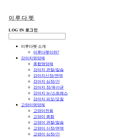
이루다펫
LOG IN
로그인
이루다펫 소개
이루다펫이란?
강아지영양제
종합영양제
강아지 관절/칼슘
강아지신장/면역
강아지 심장/간
강아지 장/유산균
강아지 눈/스트레스
강아지 피모/모질
고양이영양제
고양이전용
고양이 종합
고양이 관절/칼슘
고양이 신장/면역
고양이 심장/간