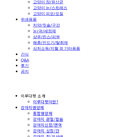
고양이 장/유산균
고양이 눈/스트레스
고양이 피모/모질
위생용품
치약/칫솔/구강
눈/귀/세정제
샴푸/린스/피부
해충/진드기/탈취제
상처소독/지혈 외 기타용품
간식
Q&A
후기
공지
이루다펫 소개
이루다펫이란?
강아지영양제
종합영양제
강아지 관절/칼슘
강아지신장/면역
강아지 심장/간
강아지 장/유산균