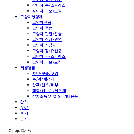
강아지 눈/스트레스
강아지 피모/모질
고양이영양제
고양이전용
고양이 종합
고양이 관절/칼슘
고양이 신장/면역
고양이 심장/간
고양이 장/유산균
고양이 눈/스트레스
고양이 피모/모질
위생용품
치약/칫솔/구강
눈/귀/세정제
샴푸/린스/피부
해충/진드기/탈취제
상처소독/지혈 외 기타용품
간식
Q&A
후기
공지
이루다펫