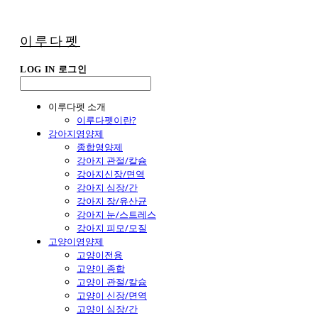
이루다펫
LOG IN
로그인
이루다펫 소개
이루다펫이란?
강아지영양제
종합영양제
강아지 관절/칼슘
강아지신장/면역
강아지 심장/간
강아지 장/유산균
강아지 눈/스트레스
강아지 피모/모질
고양이영양제
고양이전용
고양이 종합
고양이 관절/칼슘
고양이 신장/면역
고양이 심장/간