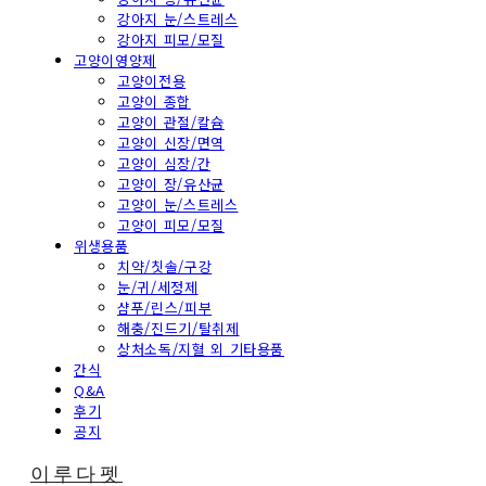
강아지 눈/스트레스
강아지 피모/모질
고양이영양제
고양이전용
고양이 종합
고양이 관절/칼슘
고양이 신장/면역
고양이 심장/간
고양이 장/유산균
고양이 눈/스트레스
고양이 피모/모질
위생용품
치약/칫솔/구강
눈/귀/세정제
샴푸/린스/피부
해충/진드기/탈취제
상처소독/지혈 외 기타용품
간식
Q&A
후기
공지
이루다펫