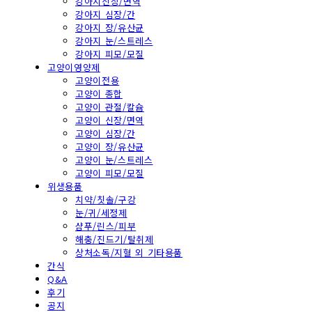
강아지신장/면역
강아지 심장/간
강아지 장/유산균
강아지 눈/스트레스
강아지 피모/모질
고양이영양제
고양이전용
고양이 종합
고양이 관절/칼슘
고양이 신장/면역
고양이 심장/간
고양이 장/유산균
고양이 눈/스트레스
고양이 피모/모질
위생용품
치약/칫솔/구강
눈/귀/세정제
샴푸/린스/피부
해충/진드기/탈취제
상처소독/지혈 외 기타용품
간식
Q&A
후기
공지