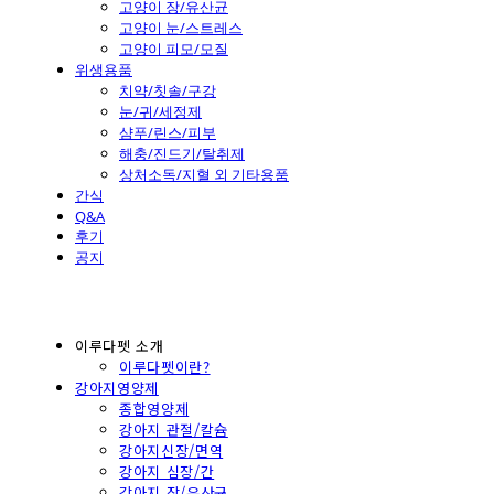
고양이 장/유산균
고양이 눈/스트레스
고양이 피모/모질
위생용품
치약/칫솔/구강
눈/귀/세정제
샴푸/린스/피부
해충/진드기/탈취제
상처소독/지혈 외 기타용품
간식
Q&A
후기
공지
이루다펫 소개
이루다펫이란?
강아지영양제
종합영양제
강아지 관절/칼슘
강아지신장/면역
강아지 심장/간
강아지 장/유산균