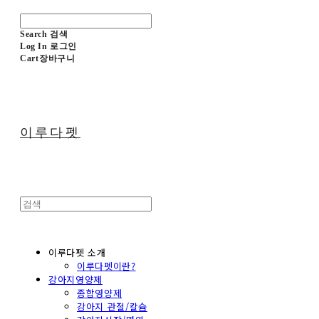
Search
검색
Log In
로그인
Cart
장바구니
이루다펫
이루다펫 소개
이루다펫이란?
강아지영양제
종합영양제
강아지 관절/칼슘