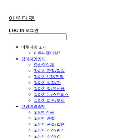
이루다펫
LOG IN
로그인
이루다펫 소개
이루다펫이란?
강아지영양제
종합영양제
강아지 관절/칼슘
강아지신장/면역
강아지 심장/간
강아지 장/유산균
강아지 눈/스트레스
강아지 피모/모질
고양이영양제
고양이전용
고양이 종합
고양이 관절/칼슘
고양이 신장/면역
고양이 심장/간