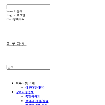
Search
검색
Log In
로그인
Cart
장바구니
이루다펫
이루다펫 소개
이루다펫이란?
강아지영양제
종합영양제
강아지 관절/칼슘