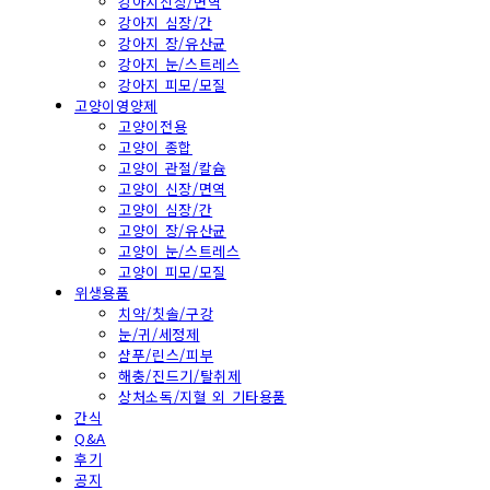
강아지신장/면역
강아지 심장/간
강아지 장/유산균
강아지 눈/스트레스
강아지 피모/모질
고양이영양제
고양이전용
고양이 종합
고양이 관절/칼슘
고양이 신장/면역
고양이 심장/간
고양이 장/유산균
고양이 눈/스트레스
고양이 피모/모질
위생용품
치약/칫솔/구강
눈/귀/세정제
샴푸/린스/피부
해충/진드기/탈취제
상처소독/지혈 외 기타용품
간식
Q&A
후기
공지