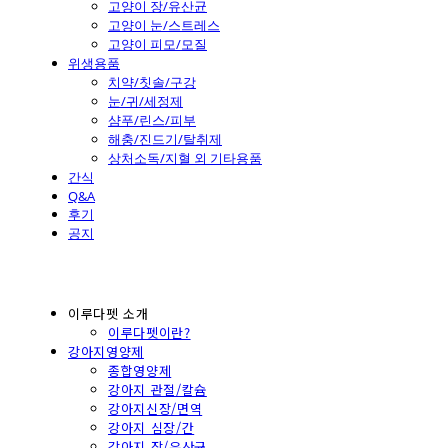
고양이 장/유산균
고양이 눈/스트레스
고양이 피모/모질
위생용품
치약/칫솔/구강
눈/귀/세정제
샴푸/린스/피부
해충/진드기/탈취제
상처소독/지혈 외 기타용품
간식
Q&A
후기
공지
이루다펫 소개
이루다펫이란?
강아지영양제
종합영양제
강아지 관절/칼슘
강아지신장/면역
강아지 심장/간
강아지 장/유산균