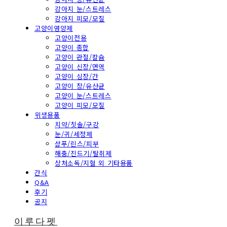
강아지 눈/스트레스
강아지 피모/모질
고양이영양제
고양이전용
고양이 종합
고양이 관절/칼슘
고양이 신장/면역
고양이 심장/간
고양이 장/유산균
고양이 눈/스트레스
고양이 피모/모질
위생용품
치약/칫솔/구강
눈/귀/세정제
샴푸/린스/피부
해충/진드기/탈취제
상처소독/지혈 외 기타용품
간식
Q&A
후기
공지
이루다펫