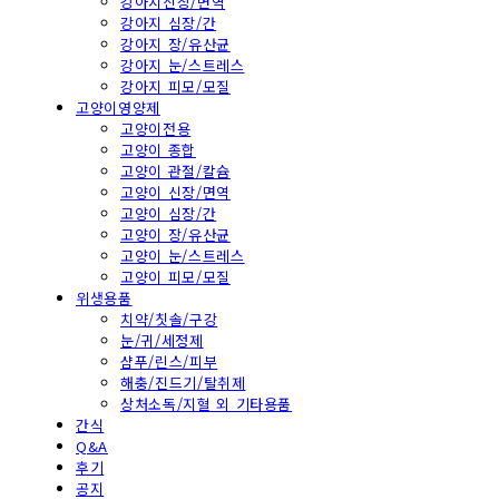
강아지신장/면역
강아지 심장/간
강아지 장/유산균
강아지 눈/스트레스
강아지 피모/모질
고양이영양제
고양이전용
고양이 종합
고양이 관절/칼슘
고양이 신장/면역
고양이 심장/간
고양이 장/유산균
고양이 눈/스트레스
고양이 피모/모질
위생용품
치약/칫솔/구강
눈/귀/세정제
샴푸/린스/피부
해충/진드기/탈취제
상처소독/지혈 외 기타용품
간식
Q&A
후기
공지