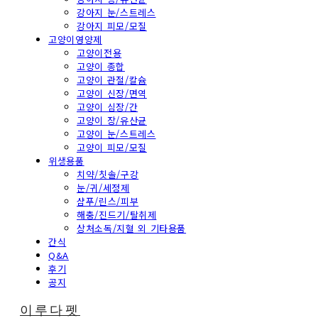
강아지 눈/스트레스
강아지 피모/모질
고양이영양제
고양이전용
고양이 종합
고양이 관절/칼슘
고양이 신장/면역
고양이 심장/간
고양이 장/유산균
고양이 눈/스트레스
고양이 피모/모질
위생용품
치약/칫솔/구강
눈/귀/세정제
샴푸/린스/피부
해충/진드기/탈취제
상처소독/지혈 외 기타용품
간식
Q&A
후기
공지
이루다펫