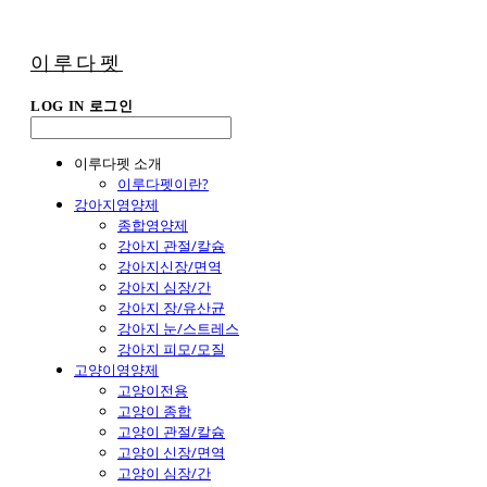
이루다펫
LOG IN
로그인
이루다펫 소개
이루다펫이란?
강아지영양제
종합영양제
강아지 관절/칼슘
강아지신장/면역
강아지 심장/간
강아지 장/유산균
강아지 눈/스트레스
강아지 피모/모질
고양이영양제
고양이전용
고양이 종합
고양이 관절/칼슘
고양이 신장/면역
고양이 심장/간