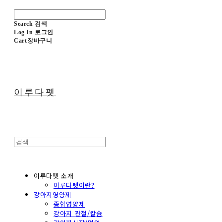
Search
검색
Log In
로그인
Cart
장바구니
이루다펫
이루다펫 소개
이루다펫이란?
강아지영양제
종합영양제
강아지 관절/칼슘