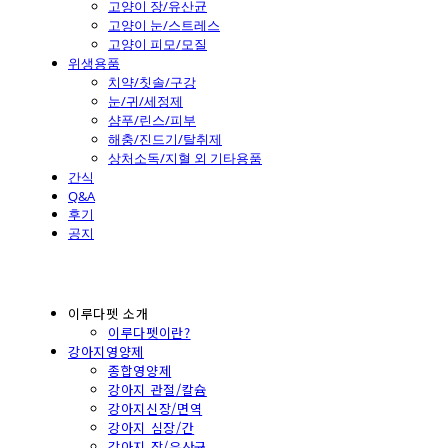
고양이 장/유산균
고양이 눈/스트레스
고양이 피모/모질
위생용품
치약/칫솔/구강
눈/귀/세정제
샴푸/린스/피부
해충/진드기/탈취제
상처소독/지혈 외 기타용품
간식
Q&A
후기
공지
이루다펫 소개
이루다펫이란?
강아지영양제
종합영양제
강아지 관절/칼슘
강아지신장/면역
강아지 심장/간
강아지 장/유산균