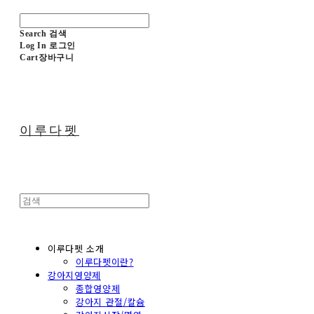
Search
검색
Log In
로그인
Cart
장바구니
이루다펫
이루다펫 소개
이루다펫이란?
강아지영양제
종합영양제
강아지 관절/칼슘