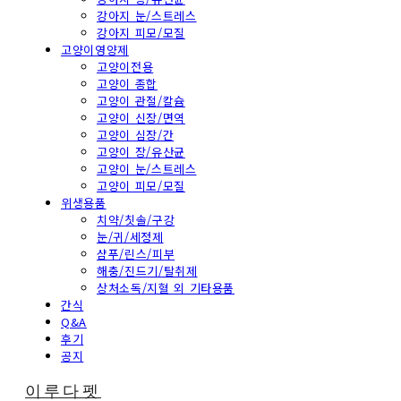
강아지 눈/스트레스
강아지 피모/모질
고양이영양제
고양이전용
고양이 종합
고양이 관절/칼슘
고양이 신장/면역
고양이 심장/간
고양이 장/유산균
고양이 눈/스트레스
고양이 피모/모질
위생용품
치약/칫솔/구강
눈/귀/세정제
샴푸/린스/피부
해충/진드기/탈취제
상처소독/지혈 외 기타용품
간식
Q&A
후기
공지
이루다펫