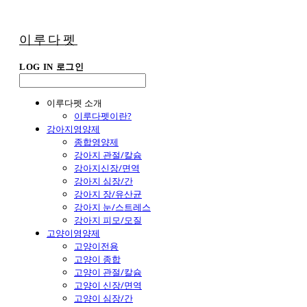
이루다펫
LOG IN
로그인
이루다펫 소개
이루다펫이란?
강아지영양제
종합영양제
강아지 관절/칼슘
강아지신장/면역
강아지 심장/간
강아지 장/유산균
강아지 눈/스트레스
강아지 피모/모질
고양이영양제
고양이전용
고양이 종합
고양이 관절/칼슘
고양이 신장/면역
고양이 심장/간