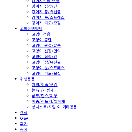
강아지신장/면역
강아지 심장/간
강아지 장/유산균
강아지 눈/스트레스
강아지 피모/모질
고양이영양제
고양이전용
고양이 종합
고양이 관절/칼슘
고양이 신장/면역
고양이 심장/간
고양이 장/유산균
고양이 눈/스트레스
고양이 피모/모질
위생용품
치약/칫솔/구강
눈/귀/세정제
샴푸/린스/피부
해충/진드기/탈취제
상처소독/지혈 외 기타용품
간식
Q&A
후기
공지