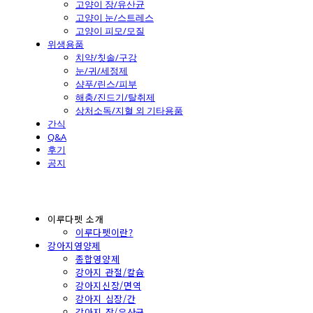
고양이 장/유산균
고양이 눈/스트레스
고양이 피모/모질
위생용품
치약/칫솔/구강
눈/귀/세정제
샴푸/린스/피부
해충/진드기/탈취제
상처소독/지혈 외 기타용품
간식
Q&A
후기
공지
이루다펫 소개
이루다펫이란?
강아지영양제
종합영양제
강아지 관절/칼슘
강아지신장/면역
강아지 심장/간
강아지 장/유산균