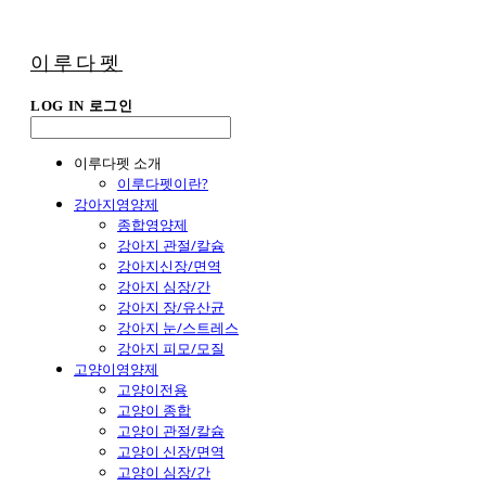
이루다펫
LOG IN
로그인
이루다펫 소개
이루다펫이란?
강아지영양제
종합영양제
강아지 관절/칼슘
강아지신장/면역
강아지 심장/간
강아지 장/유산균
강아지 눈/스트레스
강아지 피모/모질
고양이영양제
고양이전용
고양이 종합
고양이 관절/칼슘
고양이 신장/면역
고양이 심장/간