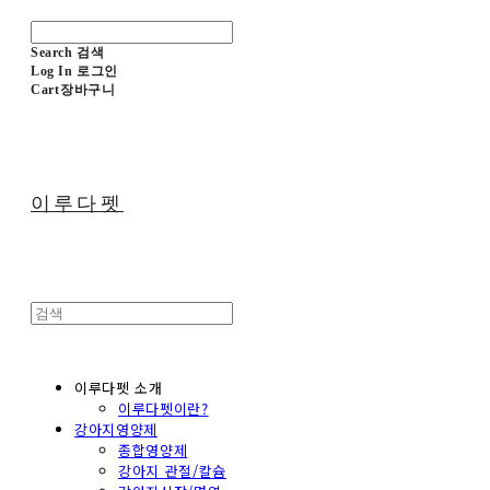
Search
검색
Log In
로그인
Cart
장바구니
이루다펫
이루다펫 소개
이루다펫이란?
강아지영양제
종합영양제
강아지 관절/칼슘