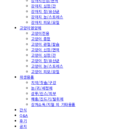
강아지신장/면역
강아지 심장/간
강아지 장/유산균
강아지 눈/스트레스
강아지 피모/모질
고양이영양제
고양이전용
고양이 종합
고양이 관절/칼슘
고양이 신장/면역
고양이 심장/간
고양이 장/유산균
고양이 눈/스트레스
고양이 피모/모질
위생용품
치약/칫솔/구강
눈/귀/세정제
샴푸/린스/피부
해충/진드기/탈취제
상처소독/지혈 외 기타용품
간식
Q&A
후기
공지