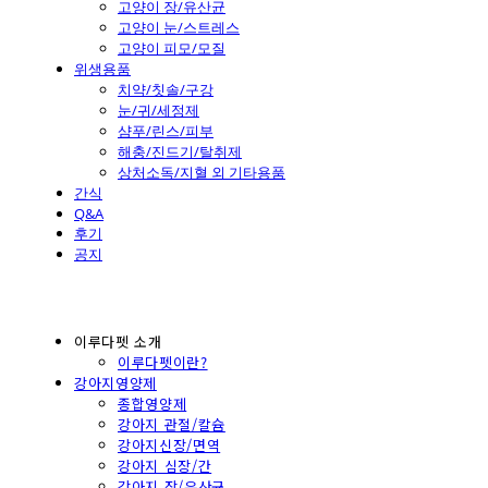
고양이 장/유산균
고양이 눈/스트레스
고양이 피모/모질
위생용품
치약/칫솔/구강
눈/귀/세정제
샴푸/린스/피부
해충/진드기/탈취제
상처소독/지혈 외 기타용품
간식
Q&A
후기
공지
이루다펫 소개
이루다펫이란?
강아지영양제
종합영양제
강아지 관절/칼슘
강아지신장/면역
강아지 심장/간
강아지 장/유산균