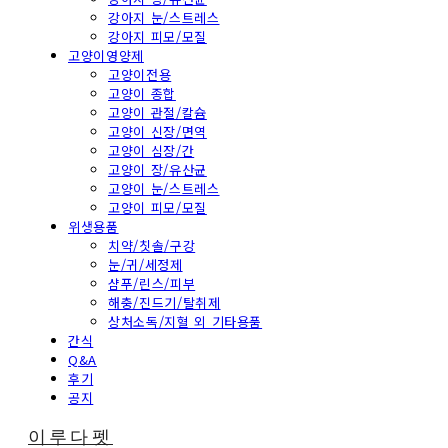
강아지 눈/스트레스
강아지 피모/모질
고양이영양제
고양이전용
고양이 종합
고양이 관절/칼슘
고양이 신장/면역
고양이 심장/간
고양이 장/유산균
고양이 눈/스트레스
고양이 피모/모질
위생용품
치약/칫솔/구강
눈/귀/세정제
샴푸/린스/피부
해충/진드기/탈취제
상처소독/지혈 외 기타용품
간식
Q&A
후기
공지
이루다펫