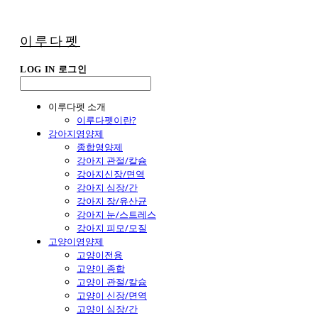
이루다펫
LOG IN
로그인
이루다펫 소개
이루다펫이란?
강아지영양제
종합영양제
강아지 관절/칼슘
강아지신장/면역
강아지 심장/간
강아지 장/유산균
강아지 눈/스트레스
강아지 피모/모질
고양이영양제
고양이전용
고양이 종합
고양이 관절/칼슘
고양이 신장/면역
고양이 심장/간