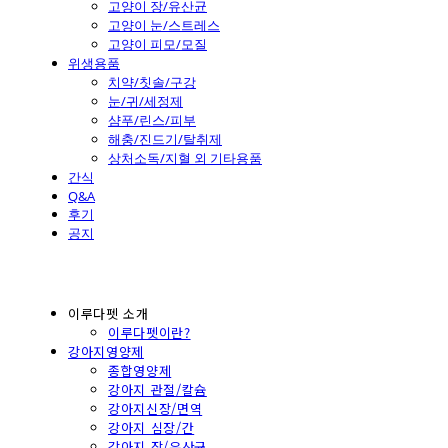
고양이 장/유산균
고양이 눈/스트레스
고양이 피모/모질
위생용품
치약/칫솔/구강
눈/귀/세정제
샴푸/린스/피부
해충/진드기/탈취제
상처소독/지혈 외 기타용품
간식
Q&A
후기
공지
이루다펫 소개
이루다펫이란?
강아지영양제
종합영양제
강아지 관절/칼슘
강아지신장/면역
강아지 심장/간
강아지 장/유산균