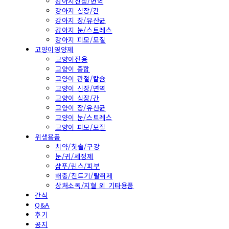
강아지신장/면역
강아지 심장/간
강아지 장/유산균
강아지 눈/스트레스
강아지 피모/모질
고양이영양제
고양이전용
고양이 종합
고양이 관절/칼슘
고양이 신장/면역
고양이 심장/간
고양이 장/유산균
고양이 눈/스트레스
고양이 피모/모질
위생용품
치약/칫솔/구강
눈/귀/세정제
샴푸/린스/피부
해충/진드기/탈취제
상처소독/지혈 외 기타용품
간식
Q&A
후기
공지