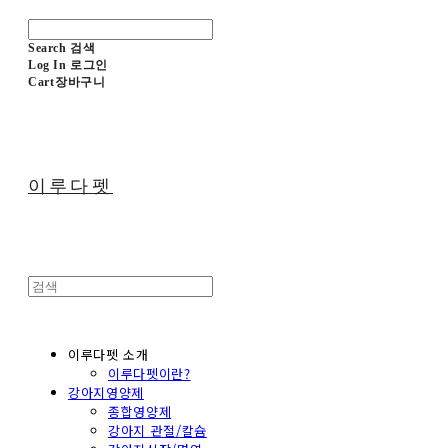
Search
검색
Log In
로그인
Cart
장바구니
이루다펫
이루다펫 소개
이루다펫이란?
강아지영양제
종합영양제
강아지 관절/칼슘