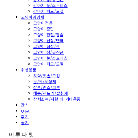
강아지 눈/스트레스
강아지 피모/모질
고양이영양제
고양이전용
고양이 종합
고양이 관절/칼슘
고양이 신장/면역
고양이 심장/간
고양이 장/유산균
고양이 눈/스트레스
고양이 피모/모질
위생용품
치약/칫솔/구강
눈/귀/세정제
샴푸/린스/피부
해충/진드기/탈취제
상처소독/지혈 외 기타용품
간식
Q&A
후기
공지
이루다펫