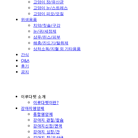
고양이 장/유산균
고양이 눈/스트레스
고양이 피모/모질
위생용품
치약/칫솔/구강
눈/귀/세정제
샴푸/린스/피부
해충/진드기/탈취제
상처소독/지혈 외 기타용품
간식
Q&A
후기
공지
이루다펫 소개
이루다펫이란?
강아지영양제
종합영양제
강아지 관절/칼슘
강아지신장/면역
강아지 심장/간
강아지 장/유산균