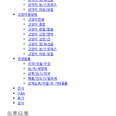
강아지 눈/스트레스
강아지 피모/모질
고양이영양제
고양이전용
고양이 종합
고양이 관절/칼슘
고양이 신장/면역
고양이 심장/간
고양이 장/유산균
고양이 눈/스트레스
고양이 피모/모질
위생용품
치약/칫솔/구강
눈/귀/세정제
샴푸/린스/피부
해충/진드기/탈취제
상처소독/지혈 외 기타용품
간식
Q&A
후기
공지
이루다펫