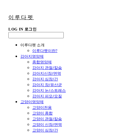
이루다펫
LOG IN
로그인
이루다펫 소개
이루다펫이란?
강아지영양제
종합영양제
강아지 관절/칼슘
강아지신장/면역
강아지 심장/간
강아지 장/유산균
강아지 눈/스트레스
강아지 피모/모질
고양이영양제
고양이전용
고양이 종합
고양이 관절/칼슘
고양이 신장/면역
고양이 심장/간