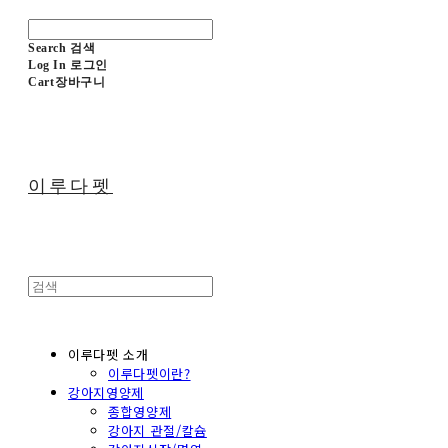
Search
검색
Log In
로그인
Cart
장바구니
이루다펫
이루다펫 소개
이루다펫이란?
강아지영양제
종합영양제
강아지 관절/칼슘