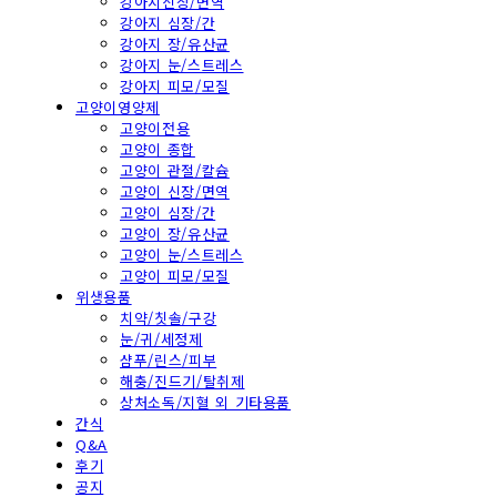
강아지신장/면역
강아지 심장/간
강아지 장/유산균
강아지 눈/스트레스
강아지 피모/모질
고양이영양제
고양이전용
고양이 종합
고양이 관절/칼슘
고양이 신장/면역
고양이 심장/간
고양이 장/유산균
고양이 눈/스트레스
고양이 피모/모질
위생용품
치약/칫솔/구강
눈/귀/세정제
샴푸/린스/피부
해충/진드기/탈취제
상처소독/지혈 외 기타용품
간식
Q&A
후기
공지