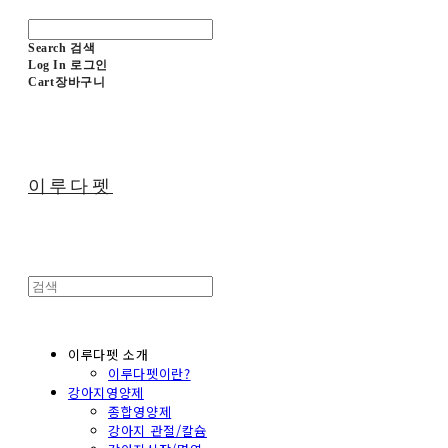
Search
검색
Log In
로그인
Cart
장바구니
이루다펫
이루다펫 소개
이루다펫이란?
강아지영양제
종합영양제
강아지 관절/칼슘