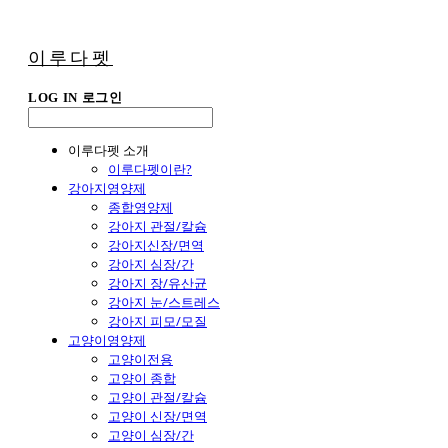
이루다펫
LOG IN
로그인
이루다펫 소개
이루다펫이란?
강아지영양제
종합영양제
강아지 관절/칼슘
강아지신장/면역
강아지 심장/간
강아지 장/유산균
강아지 눈/스트레스
강아지 피모/모질
고양이영양제
고양이전용
고양이 종합
고양이 관절/칼슘
고양이 신장/면역
고양이 심장/간