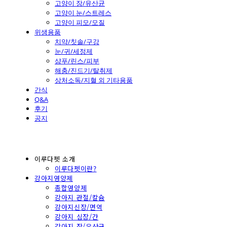
고양이 장/유산균
고양이 눈/스트레스
고양이 피모/모질
위생용품
치약/칫솔/구강
눈/귀/세정제
샴푸/린스/피부
해충/진드기/탈취제
상처소독/지혈 외 기타용품
간식
Q&A
후기
공지
이루다펫 소개
이루다펫이란?
강아지영양제
종합영양제
강아지 관절/칼슘
강아지신장/면역
강아지 심장/간
강아지 장/유산균