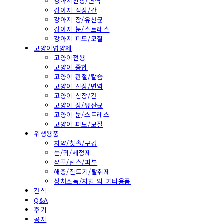
강아지신장/면역
강아지 심장/간
강아지 장/유산균
강아지 눈/스트레스
강아지 피모/모질
고양이영양제
고양이전용
고양이 종합
고양이 관절/칼슘
고양이 신장/면역
고양이 심장/간
고양이 장/유산균
고양이 눈/스트레스
고양이 피모/모질
위생용품
치약/칫솔/구강
눈/귀/세정제
샴푸/린스/피부
해충/진드기/탈취제
상처소독/지혈 외 기타용품
간식
Q&A
후기
공지