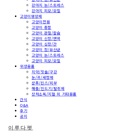
강아지 눈/스트레스
강아지 피모/모질
고양이영양제
고양이전용
고양이 종합
고양이 관절/칼슘
고양이 신장/면역
고양이 심장/간
고양이 장/유산균
고양이 눈/스트레스
고양이 피모/모질
위생용품
치약/칫솔/구강
눈/귀/세정제
샴푸/린스/피부
해충/진드기/탈취제
상처소독/지혈 외 기타용품
간식
Q&A
후기
공지
이루다펫