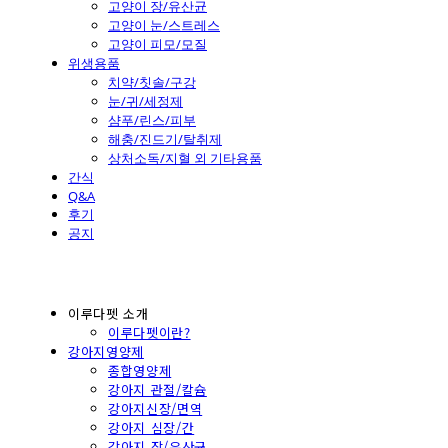
고양이 장/유산균
고양이 눈/스트레스
고양이 피모/모질
위생용품
치약/칫솔/구강
눈/귀/세정제
샴푸/린스/피부
해충/진드기/탈취제
상처소독/지혈 외 기타용품
간식
Q&A
후기
공지
이루다펫 소개
이루다펫이란?
강아지영양제
종합영양제
강아지 관절/칼슘
강아지신장/면역
강아지 심장/간
강아지 장/유산균