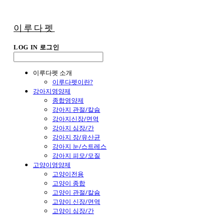
이루다펫
LOG IN
로그인
이루다펫 소개
이루다펫이란?
강아지영양제
종합영양제
강아지 관절/칼슘
강아지신장/면역
강아지 심장/간
강아지 장/유산균
강아지 눈/스트레스
강아지 피모/모질
고양이영양제
고양이전용
고양이 종합
고양이 관절/칼슘
고양이 신장/면역
고양이 심장/간