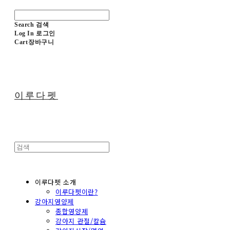
Search
검색
Log In
로그인
Cart
장바구니
이루다펫
이루다펫 소개
이루다펫이란?
강아지영양제
종합영양제
강아지 관절/칼슘