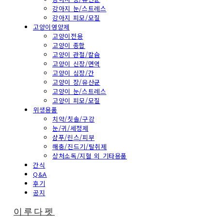
강아지 눈/스트레스
강아지 피모/모질
고양이영양제
고양이전용
고양이 종합
고양이 관절/칼슘
고양이 신장/면역
고양이 심장/간
고양이 장/유산균
고양이 눈/스트레스
고양이 피모/모질
위생용품
치약/칫솔/구강
눈/귀/세정제
샴푸/린스/피부
해충/진드기/탈취제
상처소독/지혈 외 기타용품
간식
Q&A
후기
공지
이루다펫