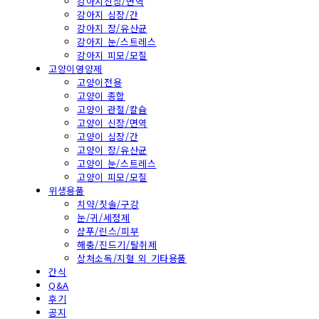
강아지신장/면역
강아지 심장/간
강아지 장/유산균
강아지 눈/스트레스
강아지 피모/모질
고양이영양제
고양이전용
고양이 종합
고양이 관절/칼슘
고양이 신장/면역
고양이 심장/간
고양이 장/유산균
고양이 눈/스트레스
고양이 피모/모질
위생용품
치약/칫솔/구강
눈/귀/세정제
샴푸/린스/피부
해충/진드기/탈취제
상처소독/지혈 외 기타용품
간식
Q&A
후기
공지