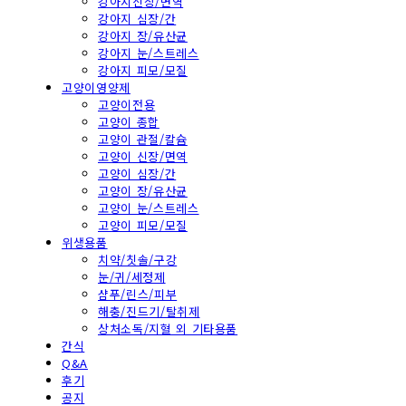
강아지신장/면역
강아지 심장/간
강아지 장/유산균
강아지 눈/스트레스
강아지 피모/모질
고양이영양제
고양이전용
고양이 종합
고양이 관절/칼슘
고양이 신장/면역
고양이 심장/간
고양이 장/유산균
고양이 눈/스트레스
고양이 피모/모질
위생용품
치약/칫솔/구강
눈/귀/세정제
샴푸/린스/피부
해충/진드기/탈취제
상처소독/지혈 외 기타용품
간식
Q&A
후기
공지