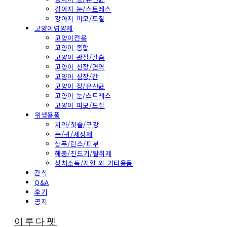
강아지 눈/스트레스
강아지 피모/모질
고양이영양제
고양이전용
고양이 종합
고양이 관절/칼슘
고양이 신장/면역
고양이 심장/간
고양이 장/유산균
고양이 눈/스트레스
고양이 피모/모질
위생용품
치약/칫솔/구강
눈/귀/세정제
샴푸/린스/피부
해충/진드기/탈취제
상처소독/지혈 외 기타용품
간식
Q&A
후기
공지
이루다펫