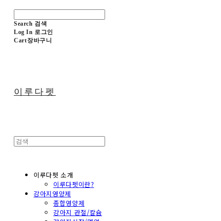
Search
검색
Log In
로그인
Cart
장바구니
이루다펫
이루다펫 소개
이루다펫이란?
강아지영양제
종합영양제
강아지 관절/칼슘