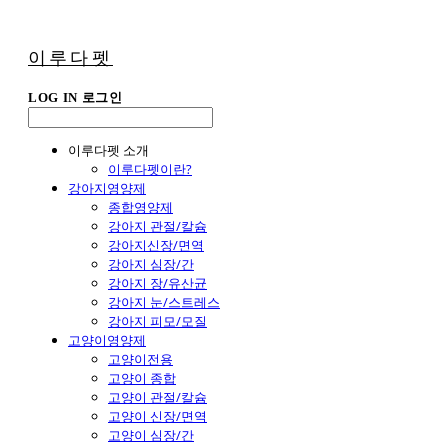
이루다펫
LOG IN
로그인
이루다펫 소개
이루다펫이란?
강아지영양제
종합영양제
강아지 관절/칼슘
강아지신장/면역
강아지 심장/간
강아지 장/유산균
강아지 눈/스트레스
강아지 피모/모질
고양이영양제
고양이전용
고양이 종합
고양이 관절/칼슘
고양이 신장/면역
고양이 심장/간