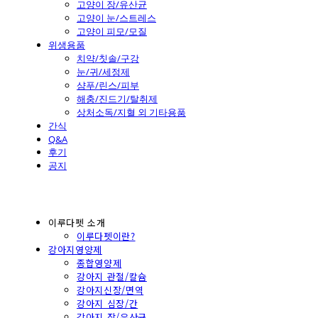
고양이 장/유산균
고양이 눈/스트레스
고양이 피모/모질
위생용품
치약/칫솔/구강
눈/귀/세정제
샴푸/린스/피부
해충/진드기/탈취제
상처소독/지혈 외 기타용품
간식
Q&A
후기
공지
이루다펫 소개
이루다펫이란?
강아지영양제
종합영양제
강아지 관절/칼슘
강아지신장/면역
강아지 심장/간
강아지 장/유산균