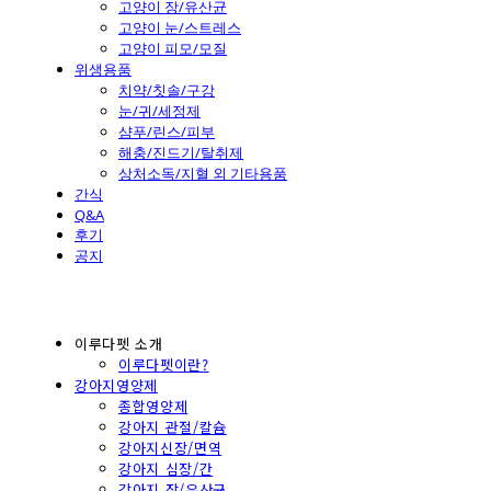
고양이 장/유산균
고양이 눈/스트레스
고양이 피모/모질
위생용품
치약/칫솔/구강
눈/귀/세정제
샴푸/린스/피부
해충/진드기/탈취제
상처소독/지혈 외 기타용품
간식
Q&A
후기
공지
이루다펫 소개
이루다펫이란?
강아지영양제
종합영양제
강아지 관절/칼슘
강아지신장/면역
강아지 심장/간
강아지 장/유산균