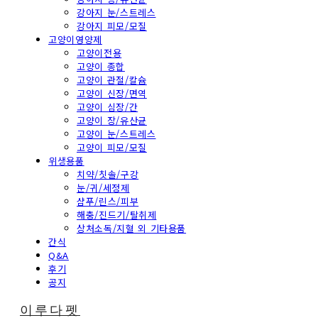
강아지 눈/스트레스
강아지 피모/모질
고양이영양제
고양이전용
고양이 종합
고양이 관절/칼슘
고양이 신장/면역
고양이 심장/간
고양이 장/유산균
고양이 눈/스트레스
고양이 피모/모질
위생용품
치약/칫솔/구강
눈/귀/세정제
샴푸/린스/피부
해충/진드기/탈취제
상처소독/지혈 외 기타용품
간식
Q&A
후기
공지
이루다펫