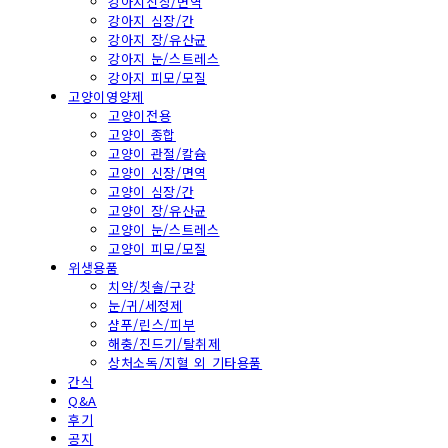
강아지신장/면역
강아지 심장/간
강아지 장/유산균
강아지 눈/스트레스
강아지 피모/모질
고양이영양제
고양이전용
고양이 종합
고양이 관절/칼슘
고양이 신장/면역
고양이 심장/간
고양이 장/유산균
고양이 눈/스트레스
고양이 피모/모질
위생용품
치약/칫솔/구강
눈/귀/세정제
샴푸/린스/피부
해충/진드기/탈취제
상처소독/지혈 외 기타용품
간식
Q&A
후기
공지