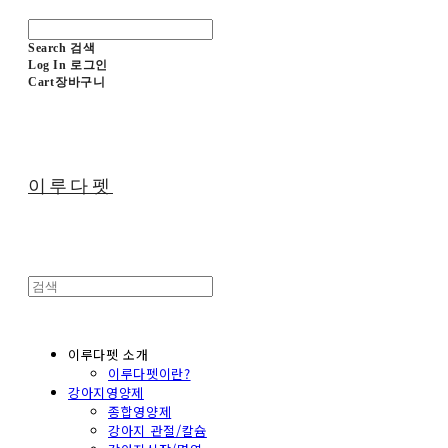
Search
검색
Log In
로그인
Cart
장바구니
이루다펫
이루다펫 소개
이루다펫이란?
강아지영양제
종합영양제
강아지 관절/칼슘