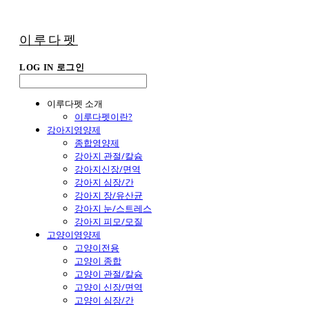
이루다펫
LOG IN
로그인
이루다펫 소개
이루다펫이란?
강아지영양제
종합영양제
강아지 관절/칼슘
강아지신장/면역
강아지 심장/간
강아지 장/유산균
강아지 눈/스트레스
강아지 피모/모질
고양이영양제
고양이전용
고양이 종합
고양이 관절/칼슘
고양이 신장/면역
고양이 심장/간