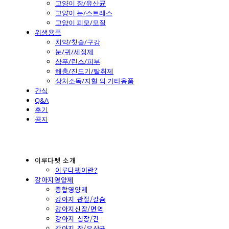
고양이 장/유산균
고양이 눈/스트레스
고양이 피모/모질
위생용품
치약/칫솔/구강
눈/귀/세정제
샴푸/린스/피부
해충/진드기/탈취제
상처소독/지혈 외 기타용품
간식
Q&A
후기
공지
이루다펫 소개
이루다펫이란?
강아지영양제
종합영양제
강아지 관절/칼슘
강아지신장/면역
강아지 심장/간
강아지 장/유산균