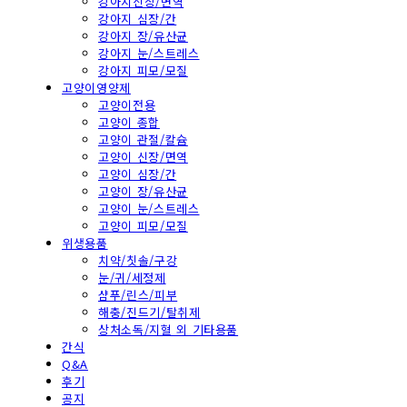
강아지신장/면역
강아지 심장/간
강아지 장/유산균
강아지 눈/스트레스
강아지 피모/모질
고양이영양제
고양이전용
고양이 종합
고양이 관절/칼슘
고양이 신장/면역
고양이 심장/간
고양이 장/유산균
고양이 눈/스트레스
고양이 피모/모질
위생용품
치약/칫솔/구강
눈/귀/세정제
샴푸/린스/피부
해충/진드기/탈취제
상처소독/지혈 외 기타용품
간식
Q&A
후기
공지