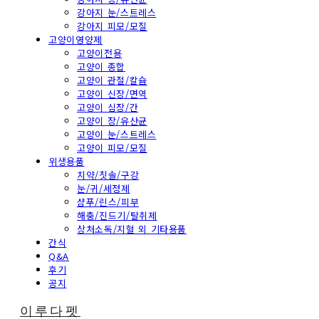
강아지 눈/스트레스
강아지 피모/모질
고양이영양제
고양이전용
고양이 종합
고양이 관절/칼슘
고양이 신장/면역
고양이 심장/간
고양이 장/유산균
고양이 눈/스트레스
고양이 피모/모질
위생용품
치약/칫솔/구강
눈/귀/세정제
샴푸/린스/피부
해충/진드기/탈취제
상처소독/지혈 외 기타용품
간식
Q&A
후기
공지
이루다펫