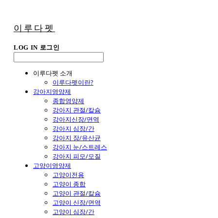
이루다펫
LOG IN
로그인
이루다펫 소개
이루다펫이란?
강아지영양제
종합영양제
강아지 관절/칼슘
강아지신장/면역
강아지 심장/간
강아지 장/유산균
강아지 눈/스트레스
강아지 피모/모질
고양이영양제
고양이전용
고양이 종합
고양이 관절/칼슘
고양이 신장/면역
고양이 심장/간