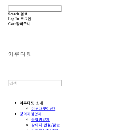
Search
검색
Log In
로그인
Cart
장바구니
이루다펫
이루다펫 소개
이루다펫이란?
강아지영양제
종합영양제
강아지 관절/칼슘