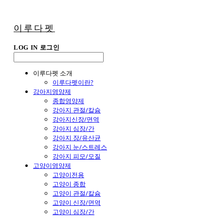
이루다펫
LOG IN
로그인
이루다펫 소개
이루다펫이란?
강아지영양제
종합영양제
강아지 관절/칼슘
강아지신장/면역
강아지 심장/간
강아지 장/유산균
강아지 눈/스트레스
강아지 피모/모질
고양이영양제
고양이전용
고양이 종합
고양이 관절/칼슘
고양이 신장/면역
고양이 심장/간