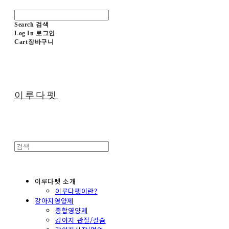
Search
검색
Log In
로그인
Cart
장바구니
이루다펫
이루다펫 소개
이루다펫이란?
강아지영양제
종합영양제
강아지 관절/칼슘