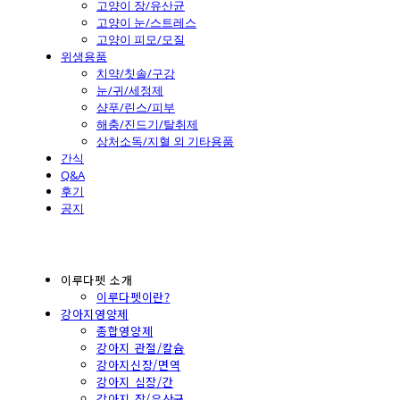
고양이 장/유산균
고양이 눈/스트레스
고양이 피모/모질
위생용품
치약/칫솔/구강
눈/귀/세정제
샴푸/린스/피부
해충/진드기/탈취제
상처소독/지혈 외 기타용품
간식
Q&A
후기
공지
이루다펫 소개
이루다펫이란?
강아지영양제
종합영양제
강아지 관절/칼슘
강아지신장/면역
강아지 심장/간
강아지 장/유산균