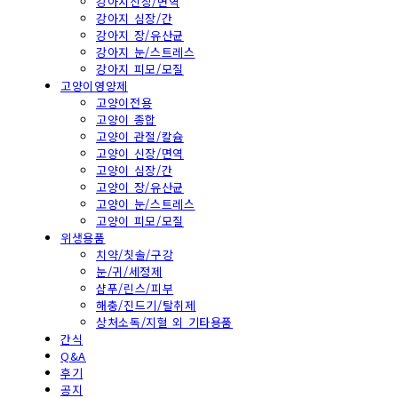
강아지신장/면역
강아지 심장/간
강아지 장/유산균
강아지 눈/스트레스
강아지 피모/모질
고양이영양제
고양이전용
고양이 종합
고양이 관절/칼슘
고양이 신장/면역
고양이 심장/간
고양이 장/유산균
고양이 눈/스트레스
고양이 피모/모질
위생용품
치약/칫솔/구강
눈/귀/세정제
샴푸/린스/피부
해충/진드기/탈취제
상처소독/지혈 외 기타용품
간식
Q&A
후기
공지