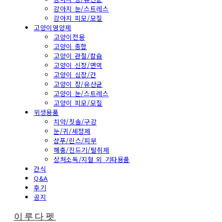
강아지 눈/스트레스
강아지 피모/모질
고양이영양제
고양이전용
고양이 종합
고양이 관절/칼슘
고양이 신장/면역
고양이 심장/간
고양이 장/유산균
고양이 눈/스트레스
고양이 피모/모질
위생용품
치약/칫솔/구강
눈/귀/세정제
샴푸/린스/피부
해충/진드기/탈취제
상처소독/지혈 외 기타용품
간식
Q&A
후기
공지
이루다펫