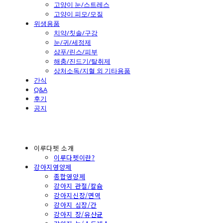
고양이 눈/스트레스
고양이 피모/모질
위생용품
치약/칫솔/구강
눈/귀/세정제
샴푸/린스/피부
해충/진드기/탈취제
상처소독/지혈 외 기타용품
간식
Q&A
후기
공지
이루다펫 소개
이루다펫이란?
강아지영양제
종합영양제
강아지 관절/칼슘
강아지신장/면역
강아지 심장/간
강아지 장/유산균