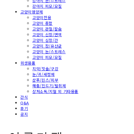
강아지 눈/스트레스
강아지 피모/모질
고양이영양제
고양이전용
고양이 종합
고양이 관절/칼슘
고양이 신장/면역
고양이 심장/간
고양이 장/유산균
고양이 눈/스트레스
고양이 피모/모질
위생용품
치약/칫솔/구강
눈/귀/세정제
샴푸/린스/피부
해충/진드기/탈취제
상처소독/지혈 외 기타용품
간식
Q&A
후기
공지