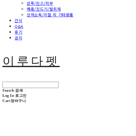
샴푸/린스/피부
해충/진드기/탈취제
상처소독/지혈 외 기타용품
간식
Q&A
후기
공지
이루다펫
Search
검색
Log In
로그인
Cart
장바구니