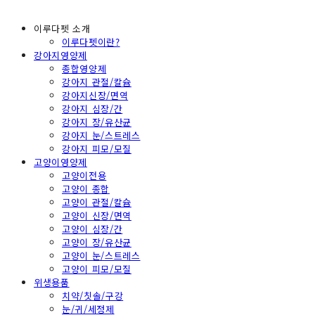
이루다펫 소개
이루다펫이란?
강아지영양제
종합영양제
강아지 관절/칼슘
강아지신장/면역
강아지 심장/간
강아지 장/유산균
강아지 눈/스트레스
강아지 피모/모질
고양이영양제
고양이전용
고양이 종합
고양이 관절/칼슘
고양이 신장/면역
고양이 심장/간
고양이 장/유산균
고양이 눈/스트레스
고양이 피모/모질
위생용품
치약/칫솔/구강
눈/귀/세정제