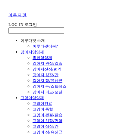
이루다펫
LOG IN
로그인
이루다펫 소개
이루다펫이란?
강아지영양제
종합영양제
강아지 관절/칼슘
강아지신장/면역
강아지 심장/간
강아지 장/유산균
강아지 눈/스트레스
강아지 피모/모질
고양이영양제
고양이전용
고양이 종합
고양이 관절/칼슘
고양이 신장/면역
고양이 심장/간
고양이 장/유산균