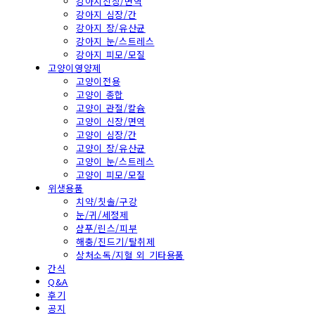
강아지신장/면역
강아지 심장/간
강아지 장/유산균
강아지 눈/스트레스
강아지 피모/모질
고양이영양제
고양이전용
고양이 종합
고양이 관절/칼슘
고양이 신장/면역
고양이 심장/간
고양이 장/유산균
고양이 눈/스트레스
고양이 피모/모질
위생용품
치약/칫솔/구강
눈/귀/세정제
샴푸/린스/피부
해충/진드기/탈취제
상처소독/지혈 외 기타용품
간식
Q&A
후기
공지