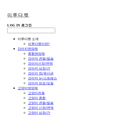
이루다펫
LOG IN
로그인
이루다펫 소개
이루다펫이란?
강아지영양제
종합영양제
강아지 관절/칼슘
강아지신장/면역
강아지 심장/간
강아지 장/유산균
강아지 눈/스트레스
강아지 피모/모질
고양이영양제
고양이전용
고양이 종합
고양이 관절/칼슘
고양이 신장/면역
고양이 심장/간