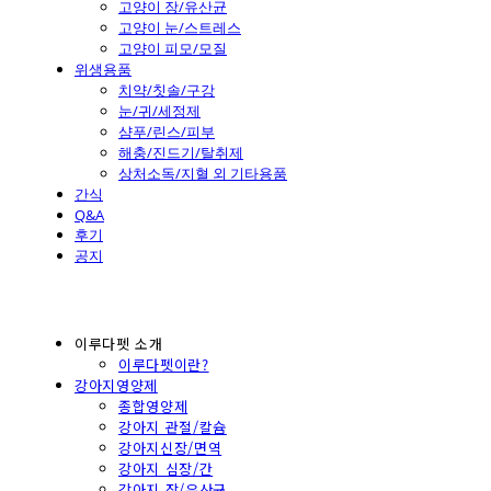
고양이 장/유산균
고양이 눈/스트레스
고양이 피모/모질
위생용품
치약/칫솔/구강
눈/귀/세정제
샴푸/린스/피부
해충/진드기/탈취제
상처소독/지혈 외 기타용품
간식
Q&A
후기
공지
이루다펫 소개
이루다펫이란?
강아지영양제
종합영양제
강아지 관절/칼슘
강아지신장/면역
강아지 심장/간
강아지 장/유산균