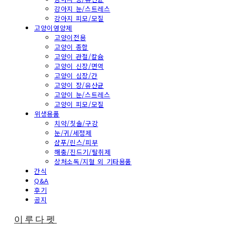
강아지 눈/스트레스
강아지 피모/모질
고양이영양제
고양이전용
고양이 종합
고양이 관절/칼슘
고양이 신장/면역
고양이 심장/간
고양이 장/유산균
고양이 눈/스트레스
고양이 피모/모질
위생용품
치약/칫솔/구강
눈/귀/세정제
샴푸/린스/피부
해충/진드기/탈취제
상처소독/지혈 외 기타용품
간식
Q&A
후기
공지
이루다펫