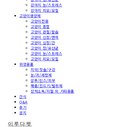
강아지 눈/스트레스
강아지 피모/모질
고양이영양제
고양이전용
고양이 종합
고양이 관절/칼슘
고양이 신장/면역
고양이 심장/간
고양이 장/유산균
고양이 눈/스트레스
고양이 피모/모질
위생용품
치약/칫솔/구강
눈/귀/세정제
샴푸/린스/피부
해충/진드기/탈취제
상처소독/지혈 외 기타용품
간식
Q&A
후기
공지
이루다펫