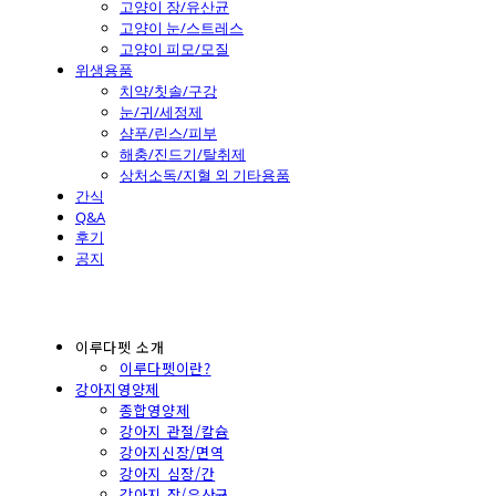
고양이 장/유산균
고양이 눈/스트레스
고양이 피모/모질
위생용품
치약/칫솔/구강
눈/귀/세정제
샴푸/린스/피부
해충/진드기/탈취제
상처소독/지혈 외 기타용품
간식
Q&A
후기
공지
이루다펫 소개
이루다펫이란?
강아지영양제
종합영양제
강아지 관절/칼슘
강아지신장/면역
강아지 심장/간
강아지 장/유산균