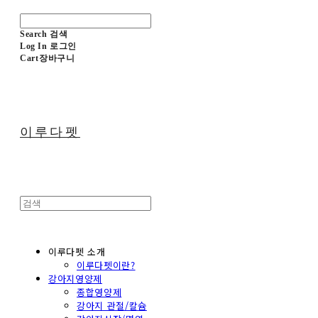
Search
검색
Log In
로그인
Cart
장바구니
이루다펫
이루다펫 소개
이루다펫이란?
강아지영양제
종합영양제
강아지 관절/칼슘