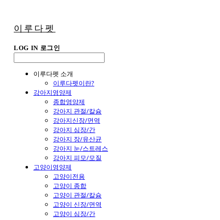
이루다펫
LOG IN
로그인
이루다펫 소개
이루다펫이란?
강아지영양제
종합영양제
강아지 관절/칼슘
강아지신장/면역
강아지 심장/간
강아지 장/유산균
강아지 눈/스트레스
강아지 피모/모질
고양이영양제
고양이전용
고양이 종합
고양이 관절/칼슘
고양이 신장/면역
고양이 심장/간