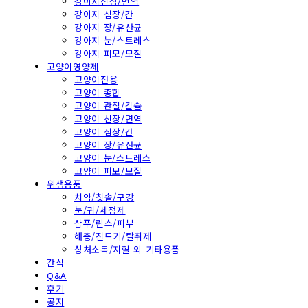
강아지신장/면역
강아지 심장/간
강아지 장/유산균
강아지 눈/스트레스
강아지 피모/모질
고양이영양제
고양이전용
고양이 종합
고양이 관절/칼슘
고양이 신장/면역
고양이 심장/간
고양이 장/유산균
고양이 눈/스트레스
고양이 피모/모질
위생용품
치약/칫솔/구강
눈/귀/세정제
샴푸/린스/피부
해충/진드기/탈취제
상처소독/지혈 외 기타용품
간식
Q&A
후기
공지