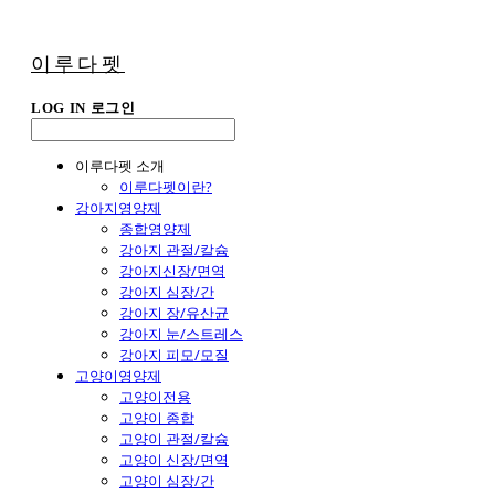
이루다펫
LOG IN
로그인
이루다펫 소개
이루다펫이란?
강아지영양제
종합영양제
강아지 관절/칼슘
강아지신장/면역
강아지 심장/간
강아지 장/유산균
강아지 눈/스트레스
강아지 피모/모질
고양이영양제
고양이전용
고양이 종합
고양이 관절/칼슘
고양이 신장/면역
고양이 심장/간