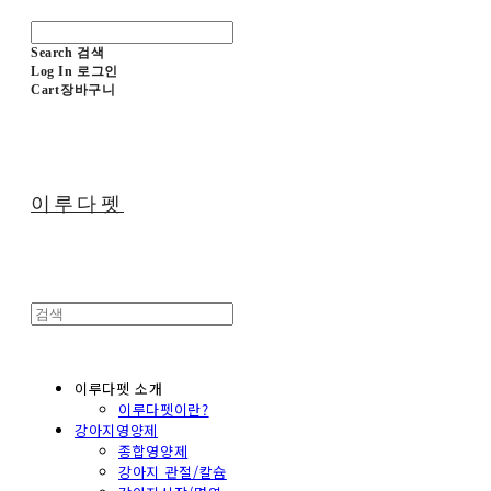
Search
검색
Log In
로그인
Cart
장바구니
이루다펫
이루다펫 소개
이루다펫이란?
강아지영양제
종합영양제
강아지 관절/칼슘