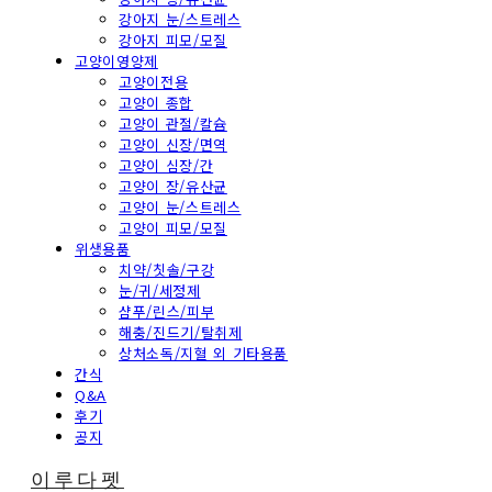
강아지 눈/스트레스
강아지 피모/모질
고양이영양제
고양이전용
고양이 종합
고양이 관절/칼슘
고양이 신장/면역
고양이 심장/간
고양이 장/유산균
고양이 눈/스트레스
고양이 피모/모질
위생용품
치약/칫솔/구강
눈/귀/세정제
샴푸/린스/피부
해충/진드기/탈취제
상처소독/지혈 외 기타용품
간식
Q&A
후기
공지
이루다펫