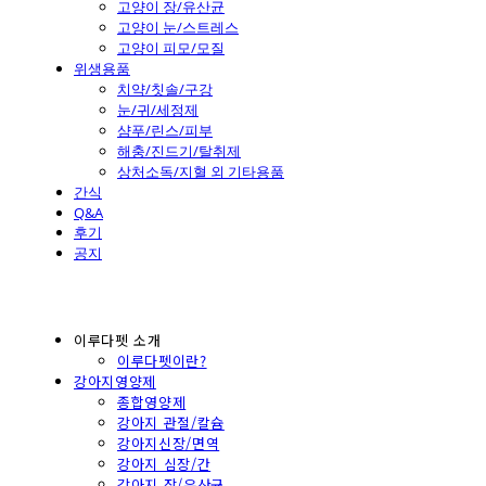
고양이 장/유산균
고양이 눈/스트레스
고양이 피모/모질
위생용품
치약/칫솔/구강
눈/귀/세정제
샴푸/린스/피부
해충/진드기/탈취제
상처소독/지혈 외 기타용품
간식
Q&A
후기
공지
이루다펫 소개
이루다펫이란?
강아지영양제
종합영양제
강아지 관절/칼슘
강아지신장/면역
강아지 심장/간
강아지 장/유산균