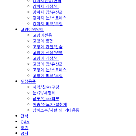
강아지신장/면역
강아지 심장/간
강아지 장/유산균
강아지 눈/스트레스
강아지 피모/모질
고양이영양제
고양이전용
고양이 종합
고양이 관절/칼슘
고양이 신장/면역
고양이 심장/간
고양이 장/유산균
고양이 눈/스트레스
고양이 피모/모질
위생용품
치약/칫솔/구강
눈/귀/세정제
샴푸/린스/피부
해충/진드기/탈취제
상처소독/지혈 외 기타용품
간식
Q&A
후기
공지