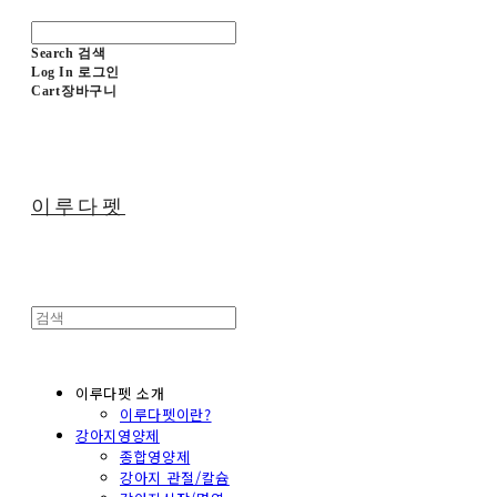
Search
검색
Log In
로그인
Cart
장바구니
이루다펫
이루다펫 소개
이루다펫이란?
강아지영양제
종합영양제
강아지 관절/칼슘