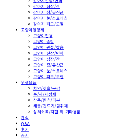
강아지신장/면역
강아지 심장/간
강아지 장/유산균
강아지 눈/스트레스
강아지 피모/모질
고양이영양제
고양이전용
고양이 종합
고양이 관절/칼슘
고양이 신장/면역
고양이 심장/간
고양이 장/유산균
고양이 눈/스트레스
고양이 피모/모질
위생용품
치약/칫솔/구강
눈/귀/세정제
샴푸/린스/피부
해충/진드기/탈취제
상처소독/지혈 외 기타용품
간식
Q&A
후기
공지