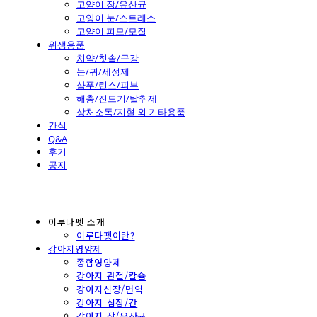
고양이 장/유산균
고양이 눈/스트레스
고양이 피모/모질
위생용품
치약/칫솔/구강
눈/귀/세정제
샴푸/린스/피부
해충/진드기/탈취제
상처소독/지혈 외 기타용품
간식
Q&A
후기
공지
이루다펫 소개
이루다펫이란?
강아지영양제
종합영양제
강아지 관절/칼슘
강아지신장/면역
강아지 심장/간
강아지 장/유산균