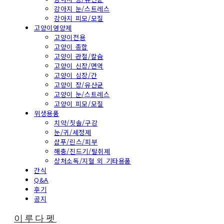
강아지 눈/스트레스
강아지 피모/모질
고양이영양제
고양이전용
고양이 종합
고양이 관절/칼슘
고양이 신장/면역
고양이 심장/간
고양이 장/유산균
고양이 눈/스트레스
고양이 피모/모질
위생용품
치약/칫솔/구강
눈/귀/세정제
샴푸/린스/피부
해충/진드기/탈취제
상처소독/지혈 외 기타용품
간식
Q&A
후기
공지
이루다펫