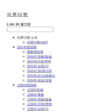
이루다펫
LOG IN
로그인
이루다펫 소개
이루다펫이란?
강아지영양제
종합영양제
강아지 관절/칼슘
강아지신장/면역
강아지 심장/간
강아지 장/유산균
강아지 눈/스트레스
강아지 피모/모질
고양이영양제
고양이전용
고양이 종합
고양이 관절/칼슘
고양이 신장/면역
고양이 심장/간