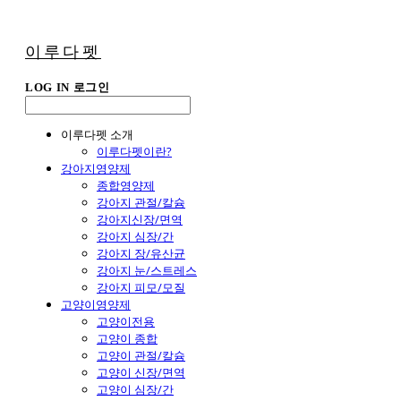
이루다펫
LOG IN
로그인
이루다펫 소개
이루다펫이란?
강아지영양제
종합영양제
강아지 관절/칼슘
강아지신장/면역
강아지 심장/간
강아지 장/유산균
강아지 눈/스트레스
강아지 피모/모질
고양이영양제
고양이전용
고양이 종합
고양이 관절/칼슘
고양이 신장/면역
고양이 심장/간