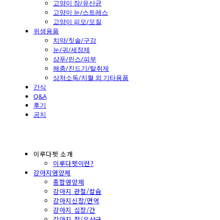
고양이 장/유산균
고양이 눈/스트레스
고양이 피모/모질
위생용품
치약/칫솔/구강
눈/귀/세정제
샴푸/린스/피부
해충/진드기/탈취제
상처소독/지혈 외 기타용품
간식
Q&A
후기
공지
이루다펫 소개
이루다펫이란?
강아지영양제
종합영양제
강아지 관절/칼슘
강아지신장/면역
강아지 심장/간
강아지 장/유산균