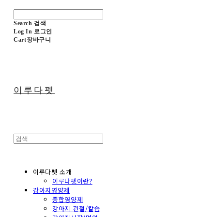
Search
검색
Log In
로그인
Cart
장바구니
이루다펫
이루다펫 소개
이루다펫이란?
강아지영양제
종합영양제
강아지 관절/칼슘