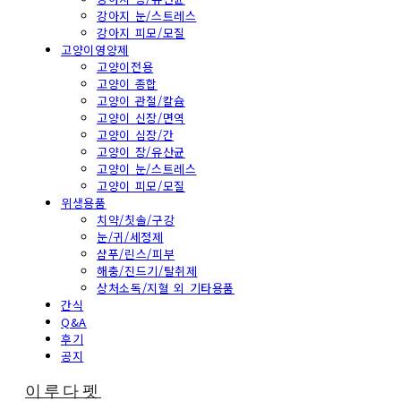
강아지 눈/스트레스
강아지 피모/모질
고양이영양제
고양이전용
고양이 종합
고양이 관절/칼슘
고양이 신장/면역
고양이 심장/간
고양이 장/유산균
고양이 눈/스트레스
고양이 피모/모질
위생용품
치약/칫솔/구강
눈/귀/세정제
샴푸/린스/피부
해충/진드기/탈취제
상처소독/지혈 외 기타용품
간식
Q&A
후기
공지
이루다펫