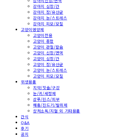
강아지신장/면역
강아지 심장/간
강아지 장/유산균
강아지 눈/스트레스
강아지 피모/모질
고양이영양제
고양이전용
고양이 종합
고양이 관절/칼슘
고양이 신장/면역
고양이 심장/간
고양이 장/유산균
고양이 눈/스트레스
고양이 피모/모질
위생용품
치약/칫솔/구강
눈/귀/세정제
샴푸/린스/피부
해충/진드기/탈취제
상처소독/지혈 외 기타용품
간식
Q&A
후기
공지