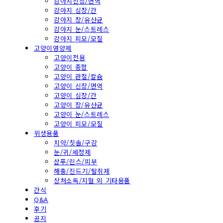
강아지신장/면역
강아지 심장/간
강아지 장/유산균
강아지 눈/스트레스
강아지 피모/모질
고양이영양제
고양이전용
고양이 종합
고양이 관절/칼슘
고양이 신장/면역
고양이 심장/간
고양이 장/유산균
고양이 눈/스트레스
고양이 피모/모질
위생용품
치약/칫솔/구강
눈/귀/세정제
샴푸/린스/피부
해충/진드기/탈취제
상처소독/지혈 외 기타용품
간식
Q&A
후기
공지