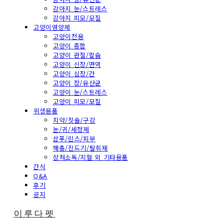
강아지 눈/스트레스
강아지 피모/모질
고양이영양제
고양이전용
고양이 종합
고양이 관절/칼슘
고양이 신장/면역
고양이 심장/간
고양이 장/유산균
고양이 눈/스트레스
고양이 피모/모질
위생용품
치약/칫솔/구강
눈/귀/세정제
샴푸/린스/피부
해충/진드기/탈취제
상처소독/지혈 외 기타용품
간식
Q&A
후기
공지
이루다펫