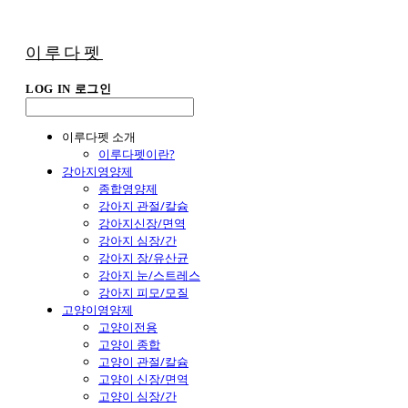
이루다펫
LOG IN
로그인
이루다펫 소개
이루다펫이란?
강아지영양제
종합영양제
강아지 관절/칼슘
강아지신장/면역
강아지 심장/간
강아지 장/유산균
강아지 눈/스트레스
강아지 피모/모질
고양이영양제
고양이전용
고양이 종합
고양이 관절/칼슘
고양이 신장/면역
고양이 심장/간