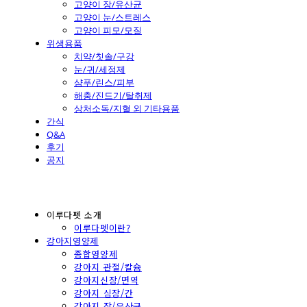
고양이 장/유산균
고양이 눈/스트레스
고양이 피모/모질
위생용품
치약/칫솔/구강
눈/귀/세정제
샴푸/린스/피부
해충/진드기/탈취제
상처소독/지혈 외 기타용품
간식
Q&A
후기
공지
이루다펫 소개
이루다펫이란?
강아지영양제
종합영양제
강아지 관절/칼슘
강아지신장/면역
강아지 심장/간
강아지 장/유산균