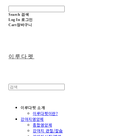
Search
검색
Log In
로그인
Cart
장바구니
이루다펫
이루다펫 소개
이루다펫이란?
강아지영양제
종합영양제
강아지 관절/칼슘