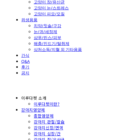
고양이 장/유산균
고양이 눈/스트레스
고양이 피모/모질
위생용품
치약/칫솔/구강
눈/귀/세정제
샴푸/린스/피부
해충/진드기/탈취제
상처소독/지혈 외 기타용품
간식
Q&A
후기
공지
이루다펫 소개
이루다펫이란?
강아지영양제
종합영양제
강아지 관절/칼슘
강아지신장/면역
강아지 심장/간
강아지 장/유산균