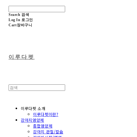
Search
검색
Log In
로그인
Cart
장바구니
이루다펫
이루다펫 소개
이루다펫이란?
강아지영양제
종합영양제
강아지 관절/칼슘