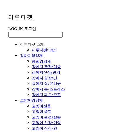
이루다펫
LOG IN
로그인
이루다펫 소개
이루다펫이란?
강아지영양제
종합영양제
강아지 관절/칼슘
강아지신장/면역
강아지 심장/간
강아지 장/유산균
강아지 눈/스트레스
강아지 피모/모질
고양이영양제
고양이전용
고양이 종합
고양이 관절/칼슘
고양이 신장/면역
고양이 심장/간