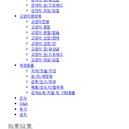
강아지 눈/스트레스
강아지 피모/모질
고양이영양제
고양이전용
고양이 종합
고양이 관절/칼슘
고양이 신장/면역
고양이 심장/간
고양이 장/유산균
고양이 눈/스트레스
고양이 피모/모질
위생용품
치약/칫솔/구강
눈/귀/세정제
샴푸/린스/피부
해충/진드기/탈취제
상처소독/지혈 외 기타용품
간식
Q&A
후기
공지
이루다펫