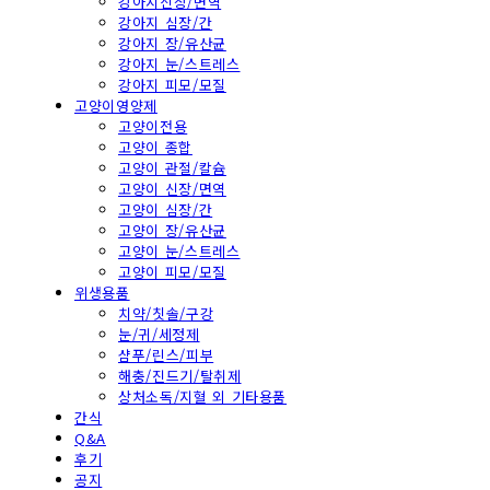
강아지신장/면역
강아지 심장/간
강아지 장/유산균
강아지 눈/스트레스
강아지 피모/모질
고양이영양제
고양이전용
고양이 종합
고양이 관절/칼슘
고양이 신장/면역
고양이 심장/간
고양이 장/유산균
고양이 눈/스트레스
고양이 피모/모질
위생용품
치약/칫솔/구강
눈/귀/세정제
샴푸/린스/피부
해충/진드기/탈취제
상처소독/지혈 외 기타용품
간식
Q&A
후기
공지