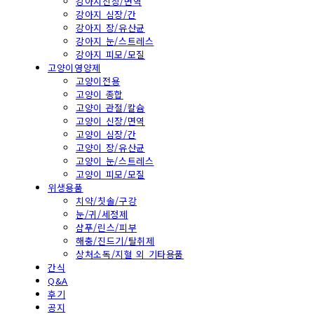
강아지신장/면역
강아지 심장/간
강아지 장/유산균
강아지 눈/스트레스
강아지 피모/모질
고양이영양제
고양이전용
고양이 종합
고양이 관절/칼슘
고양이 신장/면역
고양이 심장/간
고양이 장/유산균
고양이 눈/스트레스
고양이 피모/모질
위생용품
치약/칫솔/구강
눈/귀/세정제
샴푸/린스/피부
해충/진드기/탈취제
상처소독/지혈 외 기타용품
간식
Q&A
후기
공지