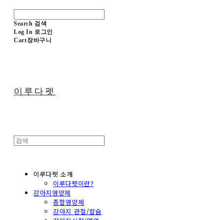
Search
검색
Log In
로그인
Cart
장바구니
이루다펫
이루다펫 소개
이루다펫이란?
강아지영양제
종합영양제
강아지 관절/칼슘