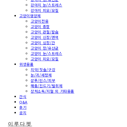
강아지 눈/스트레스
강아지 피모/모질
고양이영양제
고양이전용
고양이 종합
고양이 관절/칼슘
고양이 신장/면역
고양이 심장/간
고양이 장/유산균
고양이 눈/스트레스
고양이 피모/모질
위생용품
치약/칫솔/구강
눈/귀/세정제
샴푸/린스/피부
해충/진드기/탈취제
상처소독/지혈 외 기타용품
간식
Q&A
후기
공지
이루다펫