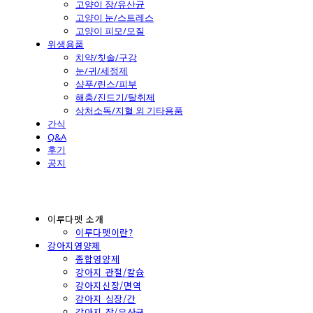
고양이 장/유산균
고양이 눈/스트레스
고양이 피모/모질
위생용품
치약/칫솔/구강
눈/귀/세정제
샴푸/린스/피부
해충/진드기/탈취제
상처소독/지혈 외 기타용품
간식
Q&A
후기
공지
이루다펫 소개
이루다펫이란?
강아지영양제
종합영양제
강아지 관절/칼슘
강아지신장/면역
강아지 심장/간
강아지 장/유산균