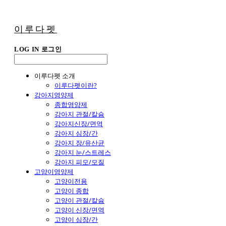
이루다펫
LOG IN
로그인
이루다펫 소개
이루다펫이란?
강아지영양제
종합영양제
강아지 관절/칼슘
강아지신장/면역
강아지 심장/간
강아지 장/유산균
강아지 눈/스트레스
강아지 피모/모질
고양이영양제
고양이전용
고양이 종합
고양이 관절/칼슘
고양이 신장/면역
고양이 심장/간