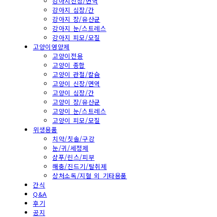
강아지신장/면역
강아지 심장/간
강아지 장/유산균
강아지 눈/스트레스
강아지 피모/모질
고양이영양제
고양이전용
고양이 종합
고양이 관절/칼슘
고양이 신장/면역
고양이 심장/간
고양이 장/유산균
고양이 눈/스트레스
고양이 피모/모질
위생용품
치약/칫솔/구강
눈/귀/세정제
샴푸/린스/피부
해충/진드기/탈취제
상처소독/지혈 외 기타용품
간식
Q&A
후기
공지