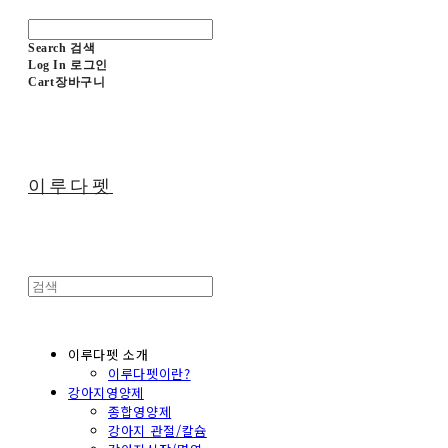
Search
검색
Log In
로그인
Cart
장바구니
이루다펫
이루다펫 소개
이루다펫이란?
강아지영양제
종합영양제
강아지 관절/칼슘