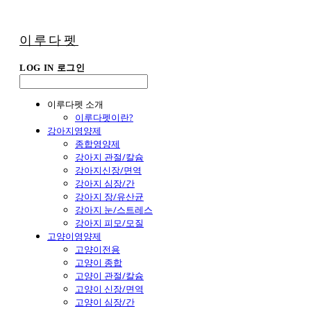
이루다펫
LOG IN
로그인
이루다펫 소개
이루다펫이란?
강아지영양제
종합영양제
강아지 관절/칼슘
강아지신장/면역
강아지 심장/간
강아지 장/유산균
강아지 눈/스트레스
강아지 피모/모질
고양이영양제
고양이전용
고양이 종합
고양이 관절/칼슘
고양이 신장/면역
고양이 심장/간