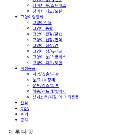
강아지 눈/스트레스
강아지 피모/모질
고양이영양제
고양이전용
고양이 종합
고양이 관절/칼슘
고양이 신장/면역
고양이 심장/간
고양이 장/유산균
고양이 눈/스트레스
고양이 피모/모질
위생용품
치약/칫솔/구강
눈/귀/세정제
샴푸/린스/피부
해충/진드기/탈취제
상처소독/지혈 외 기타용품
간식
Q&A
후기
공지
이루다펫