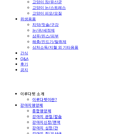
고양이 장/유산균
고양이 눈/스트레스
고양이 피모/모질
위생용품
치약/칫솔/구강
눈/귀/세정제
샴푸/린스/피부
해충/진드기/탈취제
상처소독/지혈 외 기타용품
간식
Q&A
후기
공지
이루다펫 소개
이루다펫이란?
강아지영양제
종합영양제
강아지 관절/칼슘
강아지신장/면역
강아지 심장/간
강아지 장/유산균