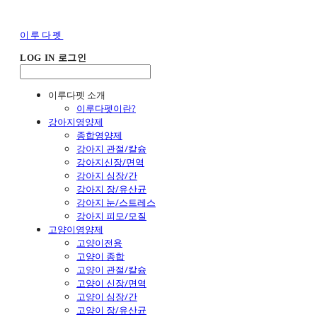
이루다펫
LOG IN
로그인
이루다펫 소개
이루다펫이란?
강아지영양제
종합영양제
강아지 관절/칼슘
강아지신장/면역
강아지 심장/간
강아지 장/유산균
강아지 눈/스트레스
강아지 피모/모질
고양이영양제
고양이전용
고양이 종합
고양이 관절/칼슘
고양이 신장/면역
고양이 심장/간
고양이 장/유산균