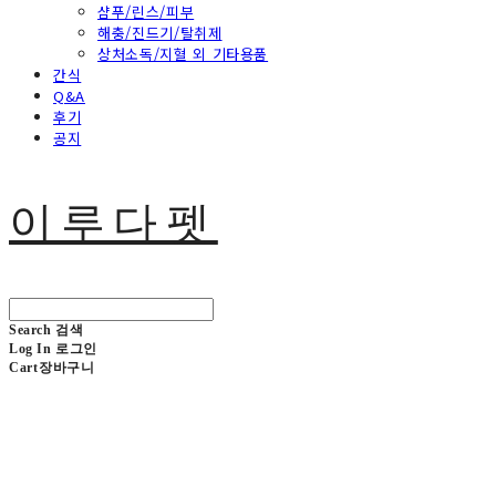
샴푸/린스/피부
해충/진드기/탈취제
상처소독/지혈 외 기타용품
간식
Q&A
후기
공지
이루다펫
Search
검색
Log In
로그인
Cart
장바구니