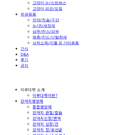
고양이 눈/스트레스
고양이 피모/모질
위생용품
치약/칫솔/구강
눈/귀/세정제
샴푸/린스/피부
해충/진드기/탈취제
상처소독/지혈 외 기타용품
간식
Q&A
후기
공지
이루다펫 소개
이루다펫이란?
강아지영양제
종합영양제
강아지 관절/칼슘
강아지신장/면역
강아지 심장/간
강아지 장/유산균