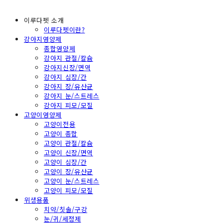
이루다펫 소개
이루다펫이란?
강아지영양제
종합영양제
강아지 관절/칼슘
강아지신장/면역
강아지 심장/간
강아지 장/유산균
강아지 눈/스트레스
강아지 피모/모질
고양이영양제
고양이전용
고양이 종합
고양이 관절/칼슘
고양이 신장/면역
고양이 심장/간
고양이 장/유산균
고양이 눈/스트레스
고양이 피모/모질
위생용품
치약/칫솔/구강
눈/귀/세정제