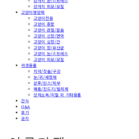
강아지 눈/스트레스
강아지 피모/모질
고양이영양제
고양이전용
고양이 종합
고양이 관절/칼슘
고양이 신장/면역
고양이 심장/간
고양이 장/유산균
고양이 눈/스트레스
고양이 피모/모질
위생용품
치약/칫솔/구강
눈/귀/세정제
샴푸/린스/피부
해충/진드기/탈취제
상처소독/지혈 외 기타용품
간식
Q&A
후기
공지