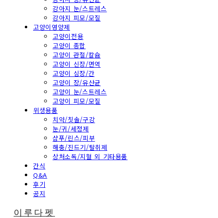
강아지 눈/스트레스
강아지 피모/모질
고양이영양제
고양이전용
고양이 종합
고양이 관절/칼슘
고양이 신장/면역
고양이 심장/간
고양이 장/유산균
고양이 눈/스트레스
고양이 피모/모질
위생용품
치약/칫솔/구강
눈/귀/세정제
샴푸/린스/피부
해충/진드기/탈취제
상처소독/지혈 외 기타용품
간식
Q&A
후기
공지
이루다펫