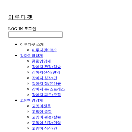
이루다펫
LOG IN
로그인
이루다펫 소개
이루다펫이란?
강아지영양제
종합영양제
강아지 관절/칼슘
강아지신장/면역
강아지 심장/간
강아지 장/유산균
강아지 눈/스트레스
강아지 피모/모질
고양이영양제
고양이전용
고양이 종합
고양이 관절/칼슘
고양이 신장/면역
고양이 심장/간