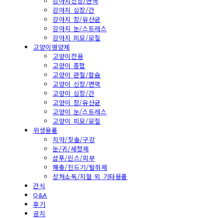
강아지신장/면역
강아지 심장/간
강아지 장/유산균
강아지 눈/스트레스
강아지 피모/모질
고양이영양제
고양이전용
고양이 종합
고양이 관절/칼슘
고양이 신장/면역
고양이 심장/간
고양이 장/유산균
고양이 눈/스트레스
고양이 피모/모질
위생용품
치약/칫솔/구강
눈/귀/세정제
샴푸/린스/피부
해충/진드기/탈취제
상처소독/지혈 외 기타용품
간식
Q&A
후기
공지