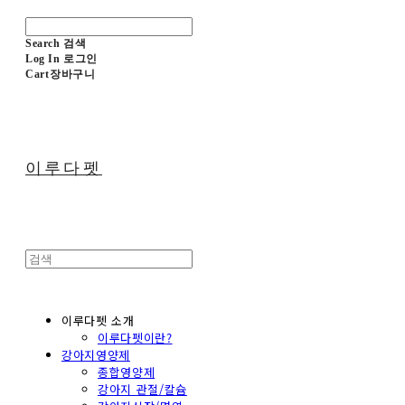
Search
검색
Log In
로그인
Cart
장바구니
이루다펫
이루다펫 소개
이루다펫이란?
강아지영양제
종합영양제
강아지 관절/칼슘