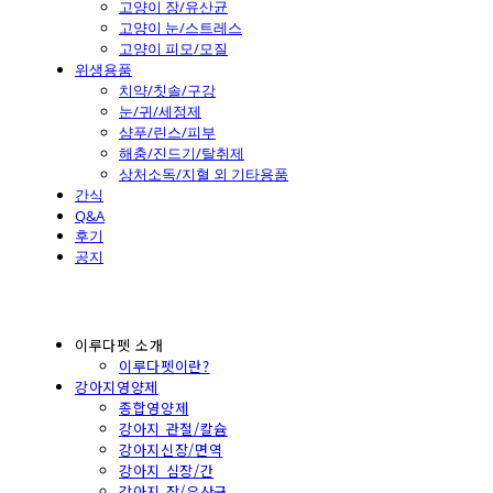
고양이 장/유산균
고양이 눈/스트레스
고양이 피모/모질
위생용품
치약/칫솔/구강
눈/귀/세정제
샴푸/린스/피부
해충/진드기/탈취제
상처소독/지혈 외 기타용품
간식
Q&A
후기
공지
이루다펫 소개
이루다펫이란?
강아지영양제
종합영양제
강아지 관절/칼슘
강아지신장/면역
강아지 심장/간
강아지 장/유산균