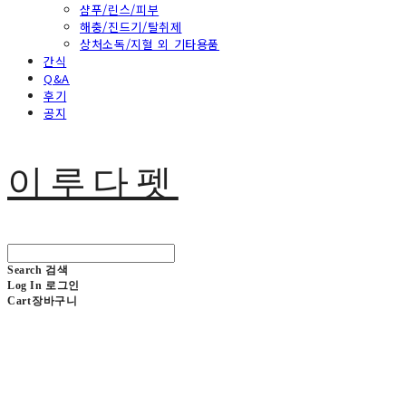
샴푸/린스/피부
해충/진드기/탈취제
상처소독/지혈 외 기타용품
간식
Q&A
후기
공지
이루다펫
Search
검색
Log In
로그인
Cart
장바구니