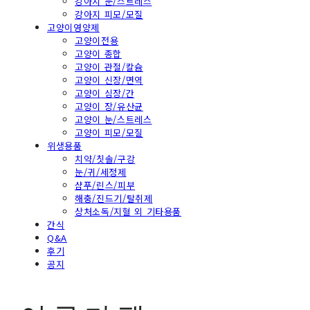
강아지 눈/스트레스
강아지 피모/모질
고양이영양제
고양이전용
고양이 종합
고양이 관절/칼슘
고양이 신장/면역
고양이 심장/간
고양이 장/유산균
고양이 눈/스트레스
고양이 피모/모질
위생용품
치약/칫솔/구강
눈/귀/세정제
샴푸/린스/피부
해충/진드기/탈취제
상처소독/지혈 외 기타용품
간식
Q&A
후기
공지