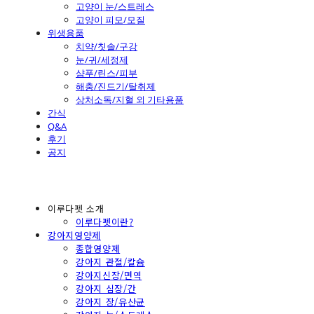
고양이 눈/스트레스
고양이 피모/모질
위생용품
치약/칫솔/구강
눈/귀/세정제
샴푸/린스/피부
해충/진드기/탈취제
상처소독/지혈 외 기타용품
간식
Q&A
후기
공지
이루다펫 소개
이루다펫이란?
강아지영양제
종합영양제
강아지 관절/칼슘
강아지신장/면역
강아지 심장/간
강아지 장/유산균