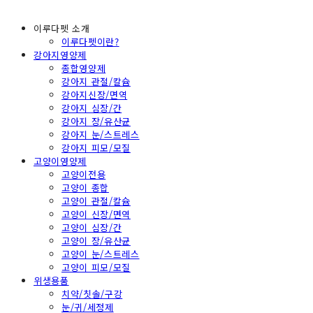
이루다펫 소개
이루다펫이란?
강아지영양제
종합영양제
강아지 관절/칼슘
강아지신장/면역
강아지 심장/간
강아지 장/유산균
강아지 눈/스트레스
강아지 피모/모질
고양이영양제
고양이전용
고양이 종합
고양이 관절/칼슘
고양이 신장/면역
고양이 심장/간
고양이 장/유산균
고양이 눈/스트레스
고양이 피모/모질
위생용품
치약/칫솔/구강
눈/귀/세정제