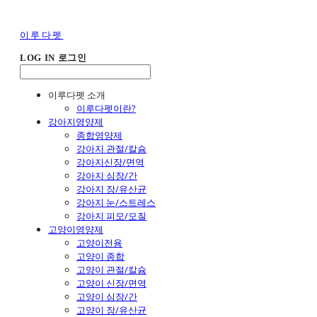
이루다펫
LOG IN
로그인
이루다펫 소개
이루다펫이란?
강아지영양제
종합영양제
강아지 관절/칼슘
강아지신장/면역
강아지 심장/간
강아지 장/유산균
강아지 눈/스트레스
강아지 피모/모질
고양이영양제
고양이전용
고양이 종합
고양이 관절/칼슘
고양이 신장/면역
고양이 심장/간
고양이 장/유산균