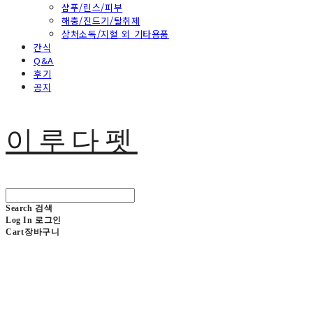
샴푸/린스/피부
해충/진드기/탈취제
상처소독/지혈 외 기타용품
간식
Q&A
후기
공지
이루다펫
Search
검색
Log In
로그인
Cart
장바구니