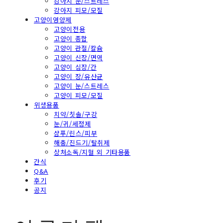
강아지 눈/스트레스
강아지 피모/모질
고양이영양제
고양이전용
고양이 종합
고양이 관절/칼슘
고양이 신장/면역
고양이 심장/간
고양이 장/유산균
고양이 눈/스트레스
고양이 피모/모질
위생용품
치약/칫솔/구강
눈/귀/세정제
샴푸/린스/피부
해충/진드기/탈취제
상처소독/지혈 외 기타용품
간식
Q&A
후기
공지