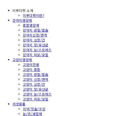
이루다펫 소개
이루다펫이란?
강아지영양제
종합영양제
강아지 관절/칼슘
강아지신장/면역
강아지 심장/간
강아지 장/유산균
강아지 눈/스트레스
강아지 피모/모질
고양이영양제
고양이전용
고양이 종합
고양이 관절/칼슘
고양이 신장/면역
고양이 심장/간
고양이 장/유산균
고양이 눈/스트레스
고양이 피모/모질
위생용품
치약/칫솔/구강
눈/귀/세정제