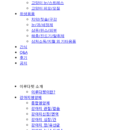
고양이 눈/스트레스
고양이 피모/모질
위생용품
치약/칫솔/구강
눈/귀/세정제
샴푸/린스/피부
해충/진드기/탈취제
상처소독/지혈 외 기타용품
간식
Q&A
후기
공지
이루다펫 소개
이루다펫이란?
강아지영양제
종합영양제
강아지 관절/칼슘
강아지신장/면역
강아지 심장/간
강아지 장/유산균