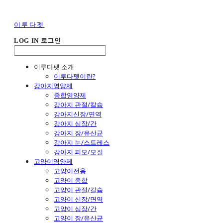
이루다펫
LOG IN
로그인
이루다펫 소개
이루다펫이란?
강아지영양제
종합영양제
강아지 관절/칼슘
강아지신장/면역
강아지 심장/간
강아지 장/유산균
강아지 눈/스트레스
강아지 피모/모질
고양이영양제
고양이전용
고양이 종합
고양이 관절/칼슘
고양이 신장/면역
고양이 심장/간
고양이 장/유산균