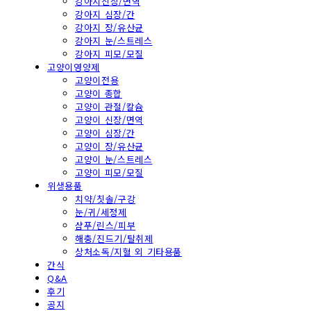
강아지신장/면역
강아지 심장/간
강아지 장/유산균
강아지 눈/스트레스
강아지 피모/모질
고양이영양제
고양이전용
고양이 종합
고양이 관절/칼슘
고양이 신장/면역
고양이 심장/간
고양이 장/유산균
고양이 눈/스트레스
고양이 피모/모질
위생용품
치약/칫솔/구강
눈/귀/세정제
샴푸/린스/피부
해충/진드기/탈취제
상처소독/지혈 외 기타용품
간식
Q&A
후기
공지