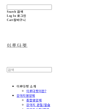
Search
검색
Log In
로그인
Cart
장바구니
이루다펫
이루다펫 소개
이루다펫이란?
강아지영양제
종합영양제
강아지 관절/칼슘