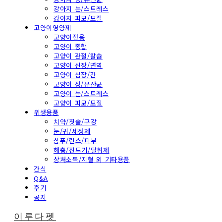
강아지 눈/스트레스
강아지 피모/모질
고양이영양제
고양이전용
고양이 종합
고양이 관절/칼슘
고양이 신장/면역
고양이 심장/간
고양이 장/유산균
고양이 눈/스트레스
고양이 피모/모질
위생용품
치약/칫솔/구강
눈/귀/세정제
샴푸/린스/피부
해충/진드기/탈취제
상처소독/지혈 외 기타용품
간식
Q&A
후기
공지
이루다펫