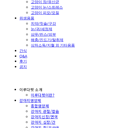
고양이 장/유산균
고양이 눈/스트레스
고양이 피모/모질
위생용품
치약/칫솔/구강
눈/귀/세정제
샴푸/린스/피부
해충/진드기/탈취제
상처소독/지혈 외 기타용품
간식
Q&A
후기
공지
이루다펫 소개
이루다펫이란?
강아지영양제
종합영양제
강아지 관절/칼슘
강아지신장/면역
강아지 심장/간
강아지 장/유산균