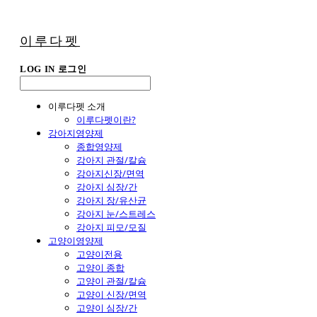
이루다펫
LOG IN
로그인
이루다펫 소개
이루다펫이란?
강아지영양제
종합영양제
강아지 관절/칼슘
강아지신장/면역
강아지 심장/간
강아지 장/유산균
강아지 눈/스트레스
강아지 피모/모질
고양이영양제
고양이전용
고양이 종합
고양이 관절/칼슘
고양이 신장/면역
고양이 심장/간