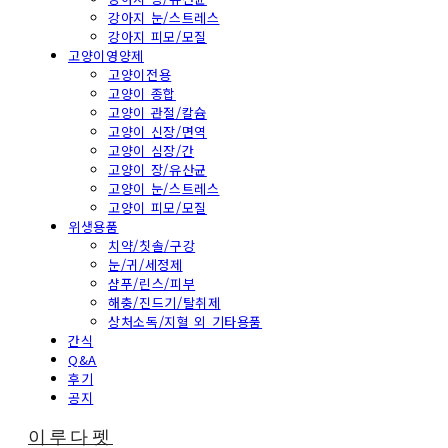
강아지 눈/스트레스
강아지 피모/모질
고양이영양제
고양이전용
고양이 종합
고양이 관절/칼슘
고양이 신장/면역
고양이 심장/간
고양이 장/유산균
고양이 눈/스트레스
고양이 피모/모질
위생용품
치약/칫솔/구강
눈/귀/세정제
샴푸/린스/피부
해충/진드기/탈취제
상처소독/지혈 외 기타용품
간식
Q&A
후기
공지
이루다펫