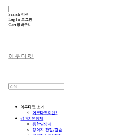
Search
검색
Log In
로그인
Cart
장바구니
이루다펫
이루다펫 소개
이루다펫이란?
강아지영양제
종합영양제
강아지 관절/칼슘