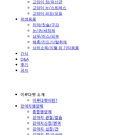
고양이 장/유산균
고양이 눈/스트레스
고양이 피모/모질
위생용품
치약/칫솔/구강
눈/귀/세정제
샴푸/린스/피부
해충/진드기/탈취제
상처소독/지혈 외 기타용품
간식
Q&A
후기
공지
이루다펫 소개
이루다펫이란?
강아지영양제
종합영양제
강아지 관절/칼슘
강아지신장/면역
강아지 심장/간
강아지 장/유산균