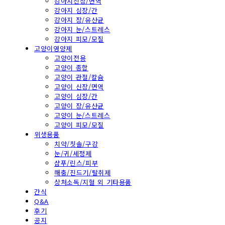
강아지신장/면역
강아지 심장/간
강아지 장/유산균
강아지 눈/스트레스
강아지 피모/모질
고양이영양제
고양이전용
고양이 종합
고양이 관절/칼슘
고양이 신장/면역
고양이 심장/간
고양이 장/유산균
고양이 눈/스트레스
고양이 피모/모질
위생용품
치약/칫솔/구강
눈/귀/세정제
샴푸/린스/피부
해충/진드기/탈취제
상처소독/지혈 외 기타용품
간식
Q&A
후기
공지