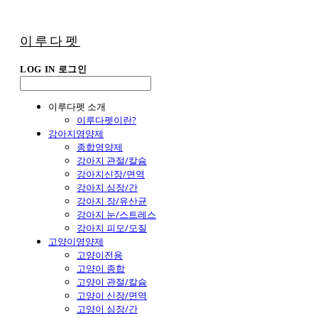
이루다펫
LOG IN
로그인
이루다펫 소개
이루다펫이란?
강아지영양제
종합영양제
강아지 관절/칼슘
강아지신장/면역
강아지 심장/간
강아지 장/유산균
강아지 눈/스트레스
강아지 피모/모질
고양이영양제
고양이전용
고양이 종합
고양이 관절/칼슘
고양이 신장/면역
고양이 심장/간