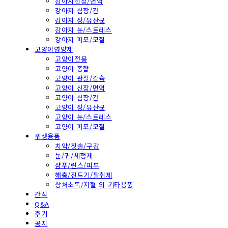
강아지신장/면역
강아지 심장/간
강아지 장/유산균
강아지 눈/스트레스
강아지 피모/모질
고양이영양제
고양이전용
고양이 종합
고양이 관절/칼슘
고양이 신장/면역
고양이 심장/간
고양이 장/유산균
고양이 눈/스트레스
고양이 피모/모질
위생용품
치약/칫솔/구강
눈/귀/세정제
샴푸/린스/피부
해충/진드기/탈취제
상처소독/지혈 외 기타용품
간식
Q&A
후기
공지