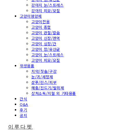
강아지 눈/스트레스
강아지 피모/모질
고양이영양제
고양이전용
고양이 종합
고양이 관절/칼슘
고양이 신장/면역
고양이 심장/간
고양이 장/유산균
고양이 눈/스트레스
고양이 피모/모질
위생용품
치약/칫솔/구강
눈/귀/세정제
샴푸/린스/피부
해충/진드기/탈취제
상처소독/지혈 외 기타용품
간식
Q&A
후기
공지
이루다펫