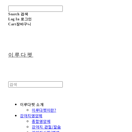
Search
검색
Log In
로그인
Cart
장바구니
이루다펫
이루다펫 소개
이루다펫이란?
강아지영양제
종합영양제
강아지 관절/칼슘