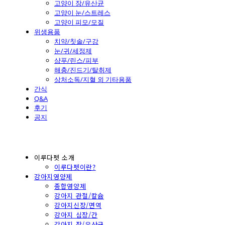
고양이 장/유산균
고양이 눈/스트레스
고양이 피모/모질
위생용품
치약/칫솔/구강
눈/귀/세정제
샴푸/린스/피부
해충/진드기/탈취제
상처소독/지혈 외 기타용품
간식
Q&A
후기
공지
이루다펫 소개
이루다펫이란?
강아지영양제
종합영양제
강아지 관절/칼슘
강아지신장/면역
강아지 심장/간
강아지 장/유산균