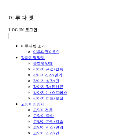
이루다펫
LOG IN
로그인
이루다펫 소개
이루다펫이란?
강아지영양제
종합영양제
강아지 관절/칼슘
강아지신장/면역
강아지 심장/간
강아지 장/유산균
강아지 눈/스트레스
강아지 피모/모질
고양이영양제
고양이전용
고양이 종합
고양이 관절/칼슘
고양이 신장/면역
고양이 심장/간