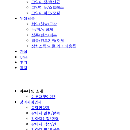
고양이 장/유산균
고양이 눈/스트레스
고양이 피모/모질
위생용품
치약/칫솔/구강
눈/귀/세정제
샴푸/린스/피부
해충/진드기/탈취제
상처소독/지혈 외 기타용품
간식
Q&A
후기
공지
이루다펫 소개
이루다펫이란?
강아지영양제
종합영양제
강아지 관절/칼슘
강아지신장/면역
강아지 심장/간
강아지 장/유산균