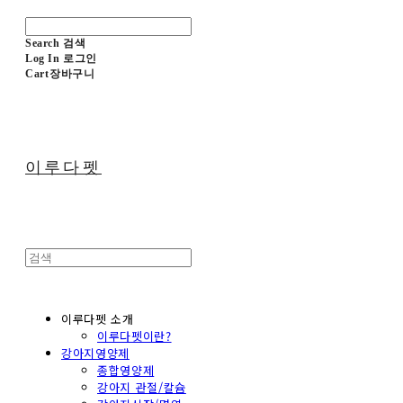
Search
검색
Log In
로그인
Cart
장바구니
이루다펫
이루다펫 소개
이루다펫이란?
강아지영양제
종합영양제
강아지 관절/칼슘