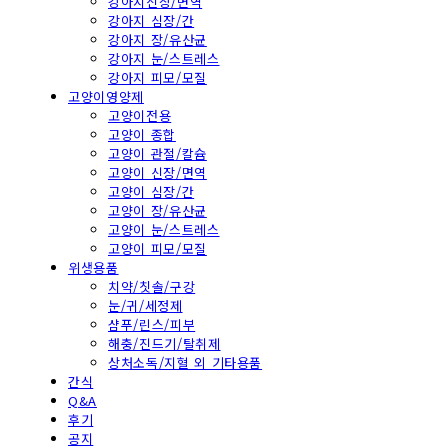
강아지신장/면역
강아지 심장/간
강아지 장/유산균
강아지 눈/스트레스
강아지 피모/모질
고양이영양제
고양이전용
고양이 종합
고양이 관절/칼슘
고양이 신장/면역
고양이 심장/간
고양이 장/유산균
고양이 눈/스트레스
고양이 피모/모질
위생용품
치약/칫솔/구강
눈/귀/세정제
샴푸/린스/피부
해충/진드기/탈취제
상처소독/지혈 외 기타용품
간식
Q&A
후기
공지