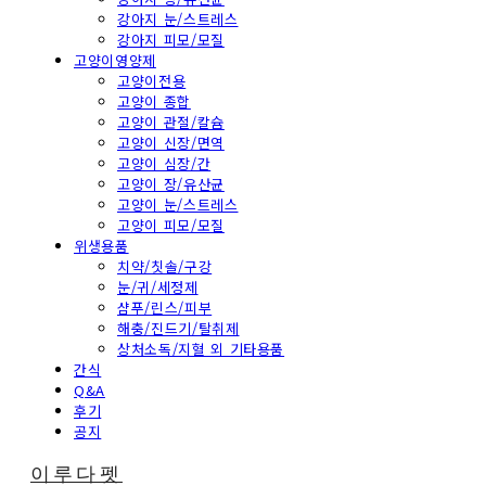
강아지 눈/스트레스
강아지 피모/모질
고양이영양제
고양이전용
고양이 종합
고양이 관절/칼슘
고양이 신장/면역
고양이 심장/간
고양이 장/유산균
고양이 눈/스트레스
고양이 피모/모질
위생용품
치약/칫솔/구강
눈/귀/세정제
샴푸/린스/피부
해충/진드기/탈취제
상처소독/지혈 외 기타용품
간식
Q&A
후기
공지
이루다펫