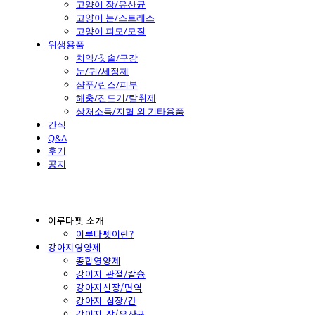
고양이 장/유산균
고양이 눈/스트레스
고양이 피모/모질
위생용품
치약/칫솔/구강
눈/귀/세정제
샴푸/린스/피부
해충/진드기/탈취제
상처소독/지혈 외 기타용품
간식
Q&A
후기
공지
이루다펫 소개
이루다펫이란?
강아지영양제
종합영양제
강아지 관절/칼슘
강아지신장/면역
강아지 심장/간
강아지 장/유산균