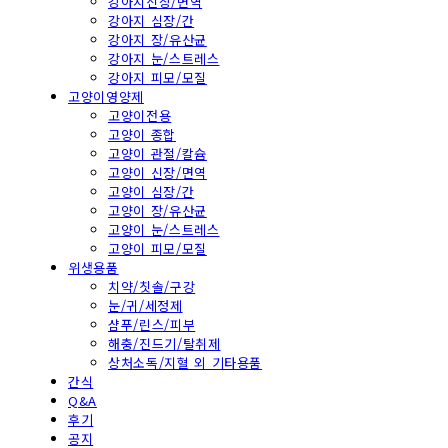
강아지신장/면역
강아지 심장/간
강아지 장/유산균
강아지 눈/스트레스
강아지 피모/모질
고양이영양제
고양이전용
고양이 종합
고양이 관절/칼슘
고양이 신장/면역
고양이 심장/간
고양이 장/유산균
고양이 눈/스트레스
고양이 피모/모질
위생용품
치약/칫솔/구강
눈/귀/세정제
샴푸/린스/피부
해충/진드기/탈취제
상처소독/지혈 외 기타용품
간식
Q&A
후기
공지