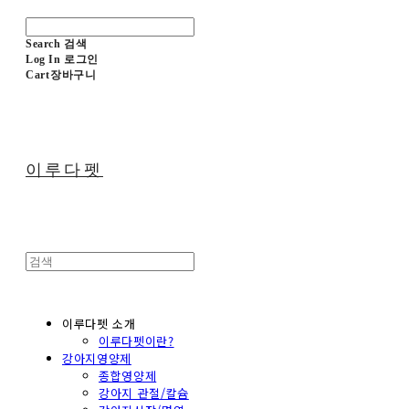
Search
검색
Log In
로그인
Cart
장바구니
이루다펫
이루다펫 소개
이루다펫이란?
강아지영양제
종합영양제
강아지 관절/칼슘