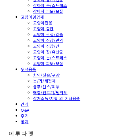
강아지 눈/스트레스
강아지 피모/모질
고양이영양제
고양이전용
고양이 종합
고양이 관절/칼슘
고양이 신장/면역
고양이 심장/간
고양이 장/유산균
고양이 눈/스트레스
고양이 피모/모질
위생용품
치약/칫솔/구강
눈/귀/세정제
샴푸/린스/피부
해충/진드기/탈취제
상처소독/지혈 외 기타용품
간식
Q&A
후기
공지
이루다펫