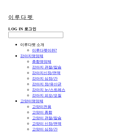
이루다펫
LOG IN
로그인
이루다펫 소개
이루다펫이란?
강아지영양제
종합영양제
강아지 관절/칼슘
강아지신장/면역
강아지 심장/간
강아지 장/유산균
강아지 눈/스트레스
강아지 피모/모질
고양이영양제
고양이전용
고양이 종합
고양이 관절/칼슘
고양이 신장/면역
고양이 심장/간