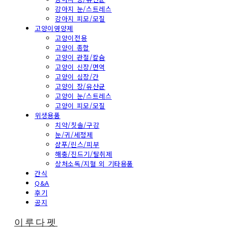
강아지 눈/스트레스
강아지 피모/모질
고양이영양제
고양이전용
고양이 종합
고양이 관절/칼슘
고양이 신장/면역
고양이 심장/간
고양이 장/유산균
고양이 눈/스트레스
고양이 피모/모질
위생용품
치약/칫솔/구강
눈/귀/세정제
샴푸/린스/피부
해충/진드기/탈취제
상처소독/지혈 외 기타용품
간식
Q&A
후기
공지
이루다펫