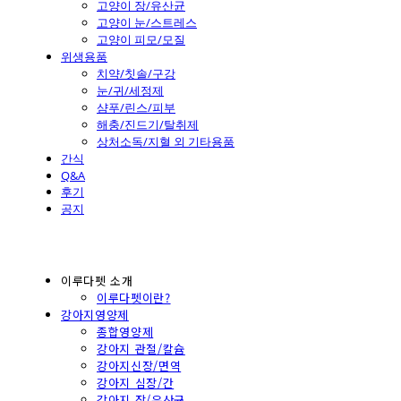
고양이 장/유산균
고양이 눈/스트레스
고양이 피모/모질
위생용품
치약/칫솔/구강
눈/귀/세정제
샴푸/린스/피부
해충/진드기/탈취제
상처소독/지혈 외 기타용품
간식
Q&A
후기
공지
이루다펫 소개
이루다펫이란?
강아지영양제
종합영양제
강아지 관절/칼슘
강아지신장/면역
강아지 심장/간
강아지 장/유산균