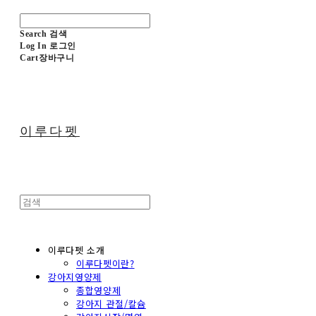
Search
검색
Log In
로그인
Cart
장바구니
이루다펫
이루다펫 소개
이루다펫이란?
강아지영양제
종합영양제
강아지 관절/칼슘