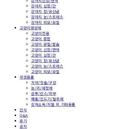
강아지신장/면역
강아지 심장/간
강아지 장/유산균
강아지 눈/스트레스
강아지 피모/모질
고양이영양제
고양이전용
고양이 종합
고양이 관절/칼슘
고양이 신장/면역
고양이 심장/간
고양이 장/유산균
고양이 눈/스트레스
고양이 피모/모질
위생용품
치약/칫솔/구강
눈/귀/세정제
샴푸/린스/피부
해충/진드기/탈취제
상처소독/지혈 외 기타용품
간식
Q&A
후기
공지