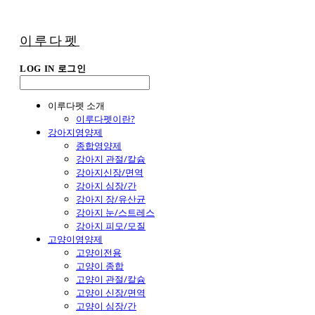
이루다펫
LOG IN
로그인
이루다펫 소개
이루다펫이란?
강아지영양제
종합영양제
강아지 관절/칼슘
강아지신장/면역
강아지 심장/간
강아지 장/유산균
강아지 눈/스트레스
강아지 피모/모질
고양이영양제
고양이전용
고양이 종합
고양이 관절/칼슘
고양이 신장/면역
고양이 심장/간