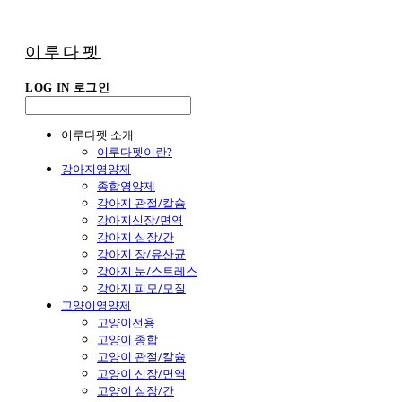
이루다펫
LOG IN
로그인
이루다펫 소개
이루다펫이란?
강아지영양제
종합영양제
강아지 관절/칼슘
강아지신장/면역
강아지 심장/간
강아지 장/유산균
강아지 눈/스트레스
강아지 피모/모질
고양이영양제
고양이전용
고양이 종합
고양이 관절/칼슘
고양이 신장/면역
고양이 심장/간