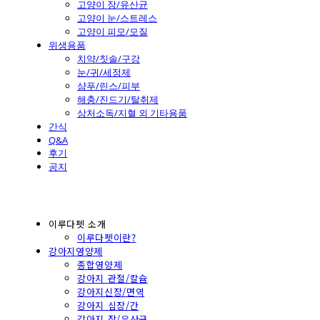
고양이 장/유산균
고양이 눈/스트레스
고양이 피모/모질
위생용품
치약/칫솔/구강
눈/귀/세정제
샴푸/린스/피부
해충/진드기/탈취제
상처소독/지혈 외 기타용품
간식
Q&A
후기
공지
이루다펫 소개
이루다펫이란?
강아지영양제
종합영양제
강아지 관절/칼슘
강아지신장/면역
강아지 심장/간
강아지 장/유산균