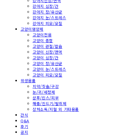
강아지신장/면역
강아지 심장/간
강아지 장/유산균
강아지 눈/스트레스
강아지 피모/모질
고양이영양제
고양이전용
고양이 종합
고양이 관절/칼슘
고양이 신장/면역
고양이 심장/간
고양이 장/유산균
고양이 눈/스트레스
고양이 피모/모질
위생용품
치약/칫솔/구강
눈/귀/세정제
샴푸/린스/피부
해충/진드기/탈취제
상처소독/지혈 외 기타용품
간식
Q&A
후기
공지