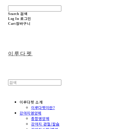
Search
검색
Log In
로그인
Cart
장바구니
이루다펫
이루다펫 소개
이루다펫이란?
강아지영양제
종합영양제
강아지 관절/칼슘