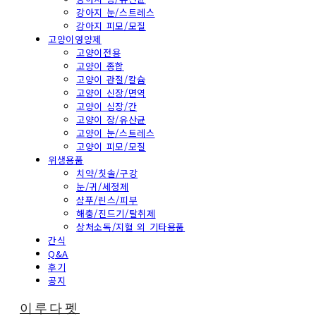
강아지 눈/스트레스
강아지 피모/모질
고양이영양제
고양이전용
고양이 종합
고양이 관절/칼슘
고양이 신장/면역
고양이 심장/간
고양이 장/유산균
고양이 눈/스트레스
고양이 피모/모질
위생용품
치약/칫솔/구강
눈/귀/세정제
샴푸/린스/피부
해충/진드기/탈취제
상처소독/지혈 외 기타용품
간식
Q&A
후기
공지
이루다펫