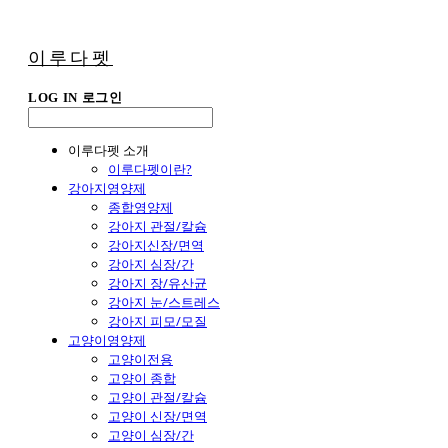
이루다펫
LOG IN
로그인
이루다펫 소개
이루다펫이란?
강아지영양제
종합영양제
강아지 관절/칼슘
강아지신장/면역
강아지 심장/간
강아지 장/유산균
강아지 눈/스트레스
강아지 피모/모질
고양이영양제
고양이전용
고양이 종합
고양이 관절/칼슘
고양이 신장/면역
고양이 심장/간