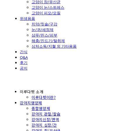
고양이 장/유산균
고양이 눈/스트레스
고양이 피모/모질
위생용품
치약/칫솔/구강
눈/귀/세정제
샴푸/린스/피부
해충/진드기/탈취제
상처소독/지혈 외 기타용품
간식
Q&A
후기
공지
이루다펫 소개
이루다펫이란?
강아지영양제
종합영양제
강아지 관절/칼슘
강아지신장/면역
강아지 심장/간
강아지 장/유산균