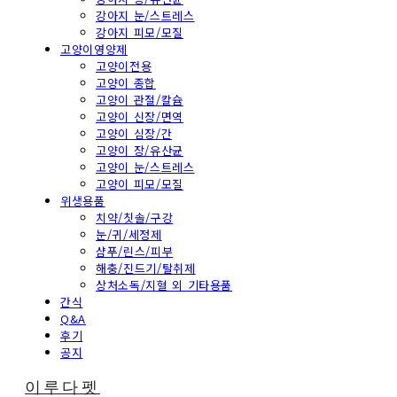
강아지 눈/스트레스
강아지 피모/모질
고양이영양제
고양이전용
고양이 종합
고양이 관절/칼슘
고양이 신장/면역
고양이 심장/간
고양이 장/유산균
고양이 눈/스트레스
고양이 피모/모질
위생용품
치약/칫솔/구강
눈/귀/세정제
샴푸/린스/피부
해충/진드기/탈취제
상처소독/지혈 외 기타용품
간식
Q&A
후기
공지
이루다펫