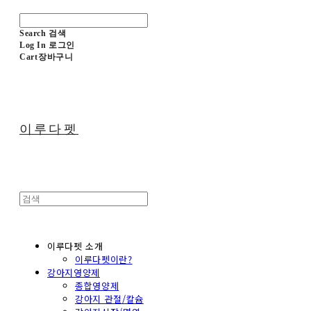
Search
검색
Log In
로그인
Cart
장바구니
이루다펫
이루다펫 소개
이루다펫이란?
강아지영양제
종합영양제
강아지 관절/칼슘