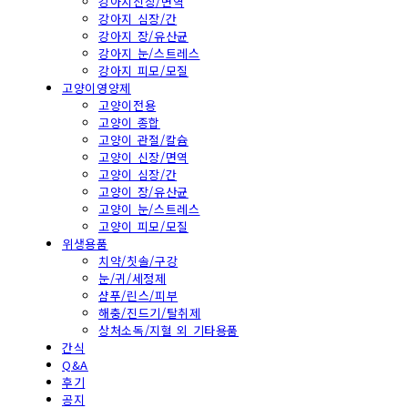
강아지신장/면역
강아지 심장/간
강아지 장/유산균
강아지 눈/스트레스
강아지 피모/모질
고양이영양제
고양이전용
고양이 종합
고양이 관절/칼슘
고양이 신장/면역
고양이 심장/간
고양이 장/유산균
고양이 눈/스트레스
고양이 피모/모질
위생용품
치약/칫솔/구강
눈/귀/세정제
샴푸/린스/피부
해충/진드기/탈취제
상처소독/지혈 외 기타용품
간식
Q&A
후기
공지