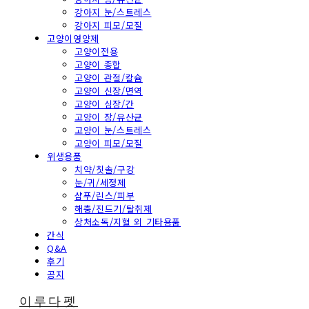
강아지 눈/스트레스
강아지 피모/모질
고양이영양제
고양이전용
고양이 종합
고양이 관절/칼슘
고양이 신장/면역
고양이 심장/간
고양이 장/유산균
고양이 눈/스트레스
고양이 피모/모질
위생용품
치약/칫솔/구강
눈/귀/세정제
샴푸/린스/피부
해충/진드기/탈취제
상처소독/지혈 외 기타용품
간식
Q&A
후기
공지
이루다펫