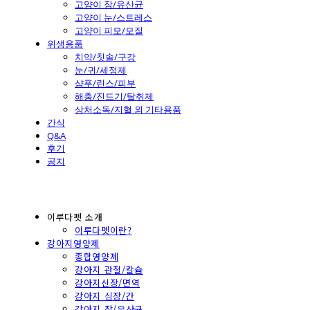
고양이 장/유산균
고양이 눈/스트레스
고양이 피모/모질
위생용품
치약/칫솔/구강
눈/귀/세정제
샴푸/린스/피부
해충/진드기/탈취제
상처소독/지혈 외 기타용품
간식
Q&A
후기
공지
이루다펫 소개
이루다펫이란?
강아지영양제
종합영양제
강아지 관절/칼슘
강아지신장/면역
강아지 심장/간
강아지 장/유산균