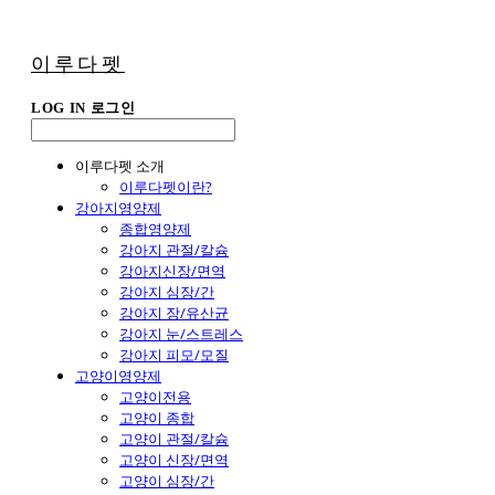
이루다펫
LOG IN
로그인
이루다펫 소개
이루다펫이란?
강아지영양제
종합영양제
강아지 관절/칼슘
강아지신장/면역
강아지 심장/간
강아지 장/유산균
강아지 눈/스트레스
강아지 피모/모질
고양이영양제
고양이전용
고양이 종합
고양이 관절/칼슘
고양이 신장/면역
고양이 심장/간