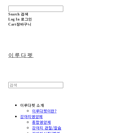
Search
검색
Log In
로그인
Cart
장바구니
이루다펫
이루다펫 소개
이루다펫이란?
강아지영양제
종합영양제
강아지 관절/칼슘