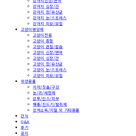
강아지신장/면역
강아지 심장/간
강아지 장/유산균
강아지 눈/스트레스
강아지 피모/모질
고양이영양제
고양이전용
고양이 종합
고양이 관절/칼슘
고양이 신장/면역
고양이 심장/간
고양이 장/유산균
고양이 눈/스트레스
고양이 피모/모질
위생용품
치약/칫솔/구강
눈/귀/세정제
샴푸/린스/피부
해충/진드기/탈취제
상처소독/지혈 외 기타용품
간식
Q&A
후기
공지