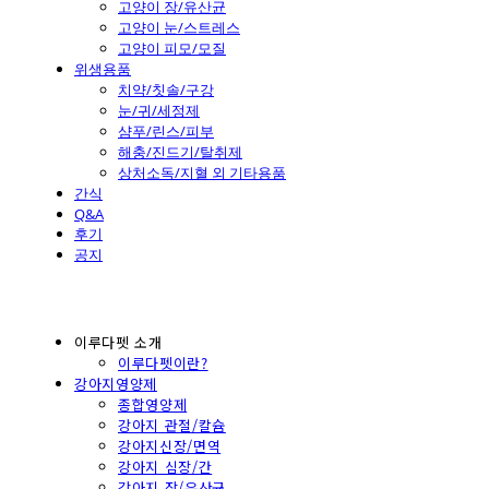
고양이 장/유산균
고양이 눈/스트레스
고양이 피모/모질
위생용품
치약/칫솔/구강
눈/귀/세정제
샴푸/린스/피부
해충/진드기/탈취제
상처소독/지혈 외 기타용품
간식
Q&A
후기
공지
이루다펫 소개
이루다펫이란?
강아지영양제
종합영양제
강아지 관절/칼슘
강아지신장/면역
강아지 심장/간
강아지 장/유산균