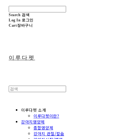
Search
검색
Log In
로그인
Cart
장바구니
이루다펫
이루다펫 소개
이루다펫이란?
강아지영양제
종합영양제
강아지 관절/칼슘