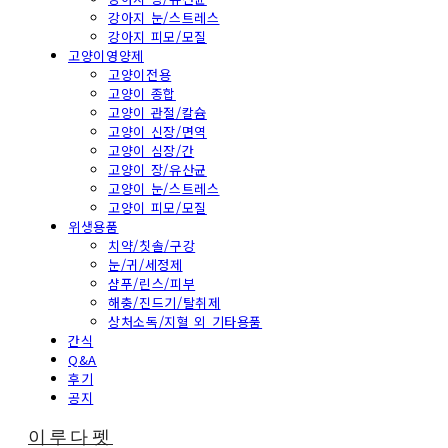
강아지 눈/스트레스
강아지 피모/모질
고양이영양제
고양이전용
고양이 종합
고양이 관절/칼슘
고양이 신장/면역
고양이 심장/간
고양이 장/유산균
고양이 눈/스트레스
고양이 피모/모질
위생용품
치약/칫솔/구강
눈/귀/세정제
샴푸/린스/피부
해충/진드기/탈취제
상처소독/지혈 외 기타용품
간식
Q&A
후기
공지
이루다펫