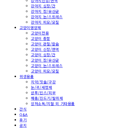
강아지신장/면역
강아지 심장/간
강아지 장/유산균
강아지 눈/스트레스
강아지 피모/모질
고양이영양제
고양이전용
고양이 종합
고양이 관절/칼슘
고양이 신장/면역
고양이 심장/간
고양이 장/유산균
고양이 눈/스트레스
고양이 피모/모질
위생용품
치약/칫솔/구강
눈/귀/세정제
샴푸/린스/피부
해충/진드기/탈취제
상처소독/지혈 외 기타용품
간식
Q&A
후기
공지