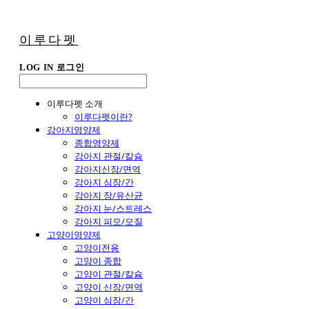
이루다펫
LOG IN
로그인
이루다펫 소개
이루다펫이란?
강아지영양제
종합영양제
강아지 관절/칼슘
강아지신장/면역
강아지 심장/간
강아지 장/유산균
강아지 눈/스트레스
강아지 피모/모질
고양이영양제
고양이전용
고양이 종합
고양이 관절/칼슘
고양이 신장/면역
고양이 심장/간