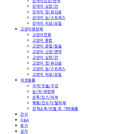
강아지신장/면역
강아지 심장/간
강아지 장/유산균
강아지 눈/스트레스
강아지 피모/모질
고양이영양제
고양이전용
고양이 종합
고양이 관절/칼슘
고양이 신장/면역
고양이 심장/간
고양이 장/유산균
고양이 눈/스트레스
고양이 피모/모질
위생용품
치약/칫솔/구강
눈/귀/세정제
샴푸/린스/피부
해충/진드기/탈취제
상처소독/지혈 외 기타용품
간식
Q&A
후기
공지