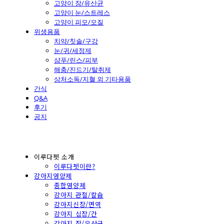
고양이 장/유산균
고양이 눈/스트레스
고양이 피모/모질
위생용품
치약/칫솔/구강
눈/귀/세정제
샴푸/린스/피부
해충/진드기/탈취제
상처소독/지혈 외 기타용품
간식
Q&A
후기
공지
이루다펫 소개
이루다펫이란?
강아지영양제
종합영양제
강아지 관절/칼슘
강아지신장/면역
강아지 심장/간
강아지 장/유산균