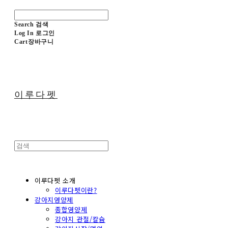
Search
검색
Log In
로그인
Cart
장바구니
이루다펫
이루다펫 소개
이루다펫이란?
강아지영양제
종합영양제
강아지 관절/칼슘