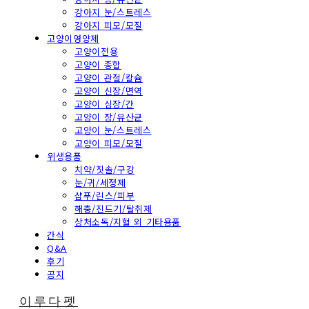
강아지 눈/스트레스
강아지 피모/모질
고양이영양제
고양이전용
고양이 종합
고양이 관절/칼슘
고양이 신장/면역
고양이 심장/간
고양이 장/유산균
고양이 눈/스트레스
고양이 피모/모질
위생용품
치약/칫솔/구강
눈/귀/세정제
샴푸/린스/피부
해충/진드기/탈취제
상처소독/지혈 외 기타용품
간식
Q&A
후기
공지
이루다펫