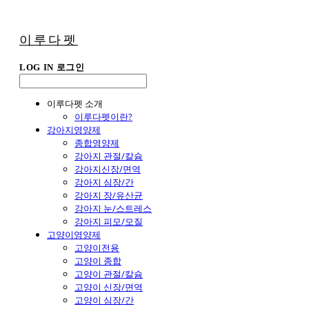
이루다펫
LOG IN
로그인
이루다펫 소개
이루다펫이란?
강아지영양제
종합영양제
강아지 관절/칼슘
강아지신장/면역
강아지 심장/간
강아지 장/유산균
강아지 눈/스트레스
강아지 피모/모질
고양이영양제
고양이전용
고양이 종합
고양이 관절/칼슘
고양이 신장/면역
고양이 심장/간