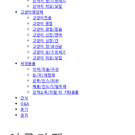
강아지 눈/스트레스
강아지 피모/모질
고양이영양제
고양이전용
고양이 종합
고양이 관절/칼슘
고양이 신장/면역
고양이 심장/간
고양이 장/유산균
고양이 눈/스트레스
고양이 피모/모질
위생용품
치약/칫솔/구강
눈/귀/세정제
샴푸/린스/피부
해충/진드기/탈취제
상처소독/지혈 외 기타용품
간식
Q&A
후기
공지