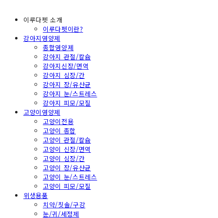
이루다펫 소개
이루다펫이란?
강아지영양제
종합영양제
강아지 관절/칼슘
강아지신장/면역
강아지 심장/간
강아지 장/유산균
강아지 눈/스트레스
강아지 피모/모질
고양이영양제
고양이전용
고양이 종합
고양이 관절/칼슘
고양이 신장/면역
고양이 심장/간
고양이 장/유산균
고양이 눈/스트레스
고양이 피모/모질
위생용품
치약/칫솔/구강
눈/귀/세정제