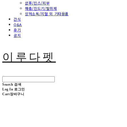
샴푸/린스/피부
해충/진드기/탈취제
상처소독/지혈 외 기타용품
간식
Q&A
후기
공지
이루다펫
Search
검색
Log In
로그인
Cart
장바구니