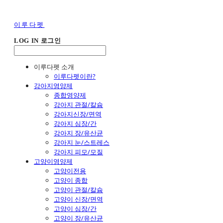
이루다펫
LOG IN
로그인
이루다펫 소개
이루다펫이란?
강아지영양제
종합영양제
강아지 관절/칼슘
강아지신장/면역
강아지 심장/간
강아지 장/유산균
강아지 눈/스트레스
강아지 피모/모질
고양이영양제
고양이전용
고양이 종합
고양이 관절/칼슘
고양이 신장/면역
고양이 심장/간
고양이 장/유산균