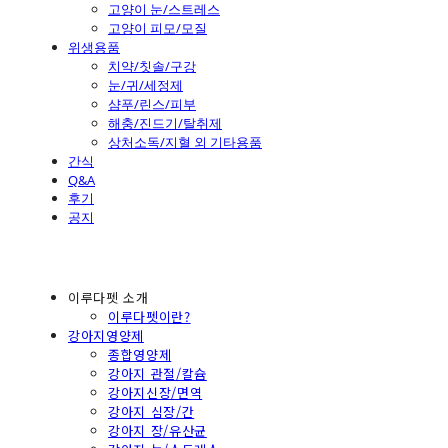
고양이 눈/스트레스
고양이 피모/모질
위생용품
치약/칫솔/구강
눈/귀/세정제
샴푸/린스/피부
해충/진드기/탈취제
상처소독/지혈 외 기타용품
간식
Q&A
후기
공지
이루다펫 소개
이루다펫이란?
강아지영양제
종합영양제
강아지 관절/칼슘
강아지신장/면역
강아지 심장/간
강아지 장/유산균