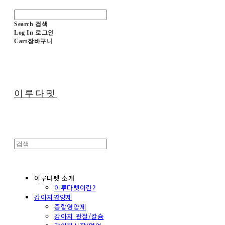
Search
검색
Log In
로그인
Cart
장바구니
이루다펫
이루다펫 소개
이루다펫이란?
강아지영양제
종합영양제
강아지 관절/칼슘