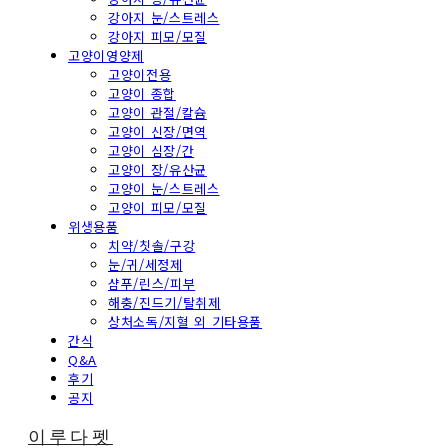
강아지 눈/스트레스
강아지 피모/모질
고양이영양제
고양이전용
고양이 종합
고양이 관절/칼슘
고양이 신장/면역
고양이 심장/간
고양이 장/유산균
고양이 눈/스트레스
고양이 피모/모질
위생용품
치약/칫솔/구강
눈/귀/세정제
샴푸/린스/피부
해충/진드기/탈취제
상처소독/지혈 외 기타용품
간식
Q&A
후기
공지
이루다펫