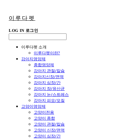
이루다펫
LOG IN
로그인
이루다펫 소개
이루다펫이란?
강아지영양제
종합영양제
강아지 관절/칼슘
강아지신장/면역
강아지 심장/간
강아지 장/유산균
강아지 눈/스트레스
강아지 피모/모질
고양이영양제
고양이전용
고양이 종합
고양이 관절/칼슘
고양이 신장/면역
고양이 심장/간