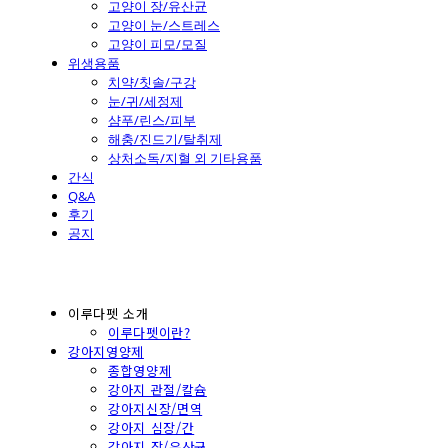
고양이 장/유산균
고양이 눈/스트레스
고양이 피모/모질
위생용품
치약/칫솔/구강
눈/귀/세정제
샴푸/린스/피부
해충/진드기/탈취제
상처소독/지혈 외 기타용품
간식
Q&A
후기
공지
이루다펫 소개
이루다펫이란?
강아지영양제
종합영양제
강아지 관절/칼슘
강아지신장/면역
강아지 심장/간
강아지 장/유산균