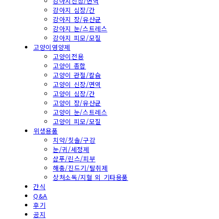
강아지신장/면역
강아지 심장/간
강아지 장/유산균
강아지 눈/스트레스
강아지 피모/모질
고양이영양제
고양이전용
고양이 종합
고양이 관절/칼슘
고양이 신장/면역
고양이 심장/간
고양이 장/유산균
고양이 눈/스트레스
고양이 피모/모질
위생용품
치약/칫솔/구강
눈/귀/세정제
샴푸/린스/피부
해충/진드기/탈취제
상처소독/지혈 외 기타용품
간식
Q&A
후기
공지