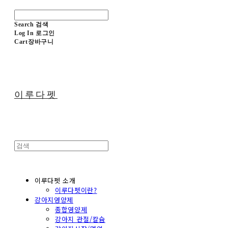
Search
검색
Log In
로그인
Cart
장바구니
이루다펫
이루다펫 소개
이루다펫이란?
강아지영양제
종합영양제
강아지 관절/칼슘