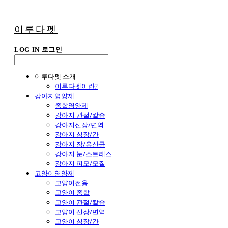
이루다펫
LOG IN
로그인
이루다펫 소개
이루다펫이란?
강아지영양제
종합영양제
강아지 관절/칼슘
강아지신장/면역
강아지 심장/간
강아지 장/유산균
강아지 눈/스트레스
강아지 피모/모질
고양이영양제
고양이전용
고양이 종합
고양이 관절/칼슘
고양이 신장/면역
고양이 심장/간