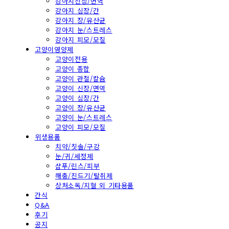
강아지신장/면역
강아지 심장/간
강아지 장/유산균
강아지 눈/스트레스
강아지 피모/모질
고양이영양제
고양이전용
고양이 종합
고양이 관절/칼슘
고양이 신장/면역
고양이 심장/간
고양이 장/유산균
고양이 눈/스트레스
고양이 피모/모질
위생용품
치약/칫솔/구강
눈/귀/세정제
샴푸/린스/피부
해충/진드기/탈취제
상처소독/지혈 외 기타용품
간식
Q&A
후기
공지