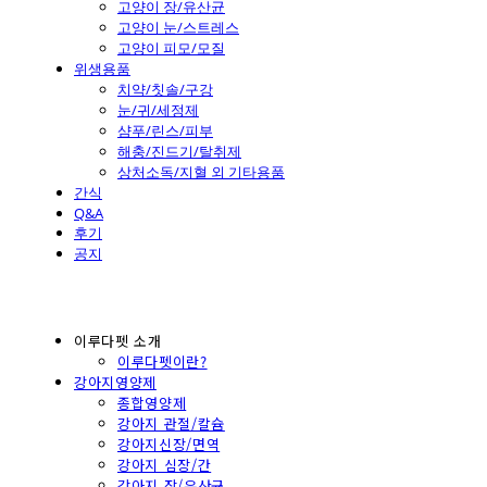
고양이 장/유산균
고양이 눈/스트레스
고양이 피모/모질
위생용품
치약/칫솔/구강
눈/귀/세정제
샴푸/린스/피부
해충/진드기/탈취제
상처소독/지혈 외 기타용품
간식
Q&A
후기
공지
이루다펫 소개
이루다펫이란?
강아지영양제
종합영양제
강아지 관절/칼슘
강아지신장/면역
강아지 심장/간
강아지 장/유산균