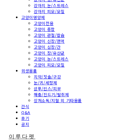
강아지 눈/스트레스
강아지 피모/모질
고양이영양제
고양이전용
고양이 종합
고양이 관절/칼슘
고양이 신장/면역
고양이 심장/간
고양이 장/유산균
고양이 눈/스트레스
고양이 피모/모질
위생용품
치약/칫솔/구강
눈/귀/세정제
샴푸/린스/피부
해충/진드기/탈취제
상처소독/지혈 외 기타용품
간식
Q&A
후기
공지
이루다펫