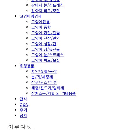
강아지 눈/스트레스
강아지 피모/모질
고양이영양제
고양이전용
고양이 종합
고양이 관절/칼슘
고양이 신장/면역
고양이 심장/간
고양이 장/유산균
고양이 눈/스트레스
고양이 피모/모질
위생용품
치약/칫솔/구강
눈/귀/세정제
샴푸/린스/피부
해충/진드기/탈취제
상처소독/지혈 외 기타용품
간식
Q&A
후기
공지
이루다펫