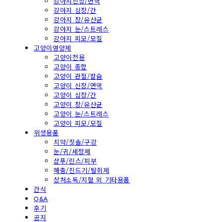
강아지신장/면역
강아지 심장/간
강아지 장/유산균
강아지 눈/스트레스
강아지 피모/모질
고양이영양제
고양이전용
고양이 종합
고양이 관절/칼슘
고양이 신장/면역
고양이 심장/간
고양이 장/유산균
고양이 눈/스트레스
고양이 피모/모질
위생용품
치약/칫솔/구강
눈/귀/세정제
샴푸/린스/피부
해충/진드기/탈취제
상처소독/지혈 외 기타용품
간식
Q&A
후기
공지