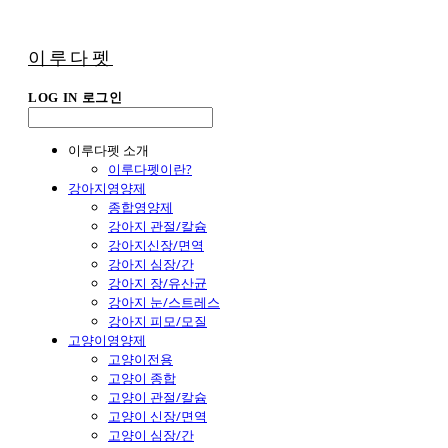
이루다펫
LOG IN
로그인
이루다펫 소개
이루다펫이란?
강아지영양제
종합영양제
강아지 관절/칼슘
강아지신장/면역
강아지 심장/간
강아지 장/유산균
강아지 눈/스트레스
강아지 피모/모질
고양이영양제
고양이전용
고양이 종합
고양이 관절/칼슘
고양이 신장/면역
고양이 심장/간