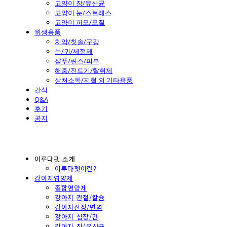
고양이 장/유산균
고양이 눈/스트레스
고양이 피모/모질
위생용품
치약/칫솔/구강
눈/귀/세정제
샴푸/린스/피부
해충/진드기/탈취제
상처소독/지혈 외 기타용품
간식
Q&A
후기
공지
이루다펫 소개
이루다펫이란?
강아지영양제
종합영양제
강아지 관절/칼슘
강아지신장/면역
강아지 심장/간
강아지 장/유산균