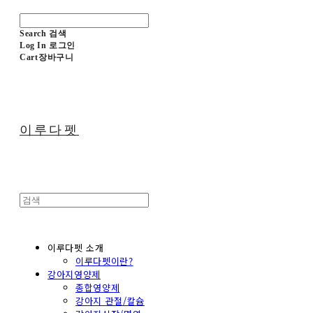
Search
검색
Log In
로그인
Cart
장바구니
이루다펫
이루다펫 소개
이루다펫이란?
강아지영양제
종합영양제
강아지 관절/칼슘