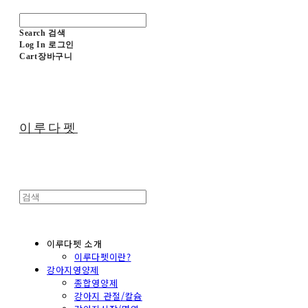
Search
검색
Log In
로그인
Cart
장바구니
이루다펫
이루다펫 소개
이루다펫이란?
강아지영양제
종합영양제
강아지 관절/칼슘