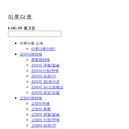
이루다펫
LOG IN
로그인
이루다펫 소개
이루다펫이란?
강아지영양제
종합영양제
강아지 관절/칼슘
강아지신장/면역
강아지 심장/간
강아지 장/유산균
강아지 눈/스트레스
강아지 피모/모질
고양이영양제
고양이전용
고양이 종합
고양이 관절/칼슘
고양이 신장/면역
고양이 심장/간