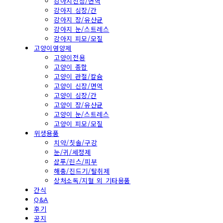
강아지신장/면역
강아지 심장/간
강아지 장/유산균
강아지 눈/스트레스
강아지 피모/모질
고양이영양제
고양이전용
고양이 종합
고양이 관절/칼슘
고양이 신장/면역
고양이 심장/간
고양이 장/유산균
고양이 눈/스트레스
고양이 피모/모질
위생용품
치약/칫솔/구강
눈/귀/세정제
샴푸/린스/피부
해충/진드기/탈취제
상처소독/지혈 외 기타용품
간식
Q&A
후기
공지