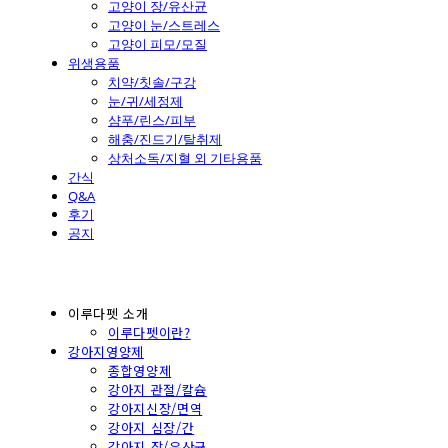
고양이 장/유산균
고양이 눈/스트레스
고양이 피모/모질
위생용품
치약/칫솔/구강
눈/귀/세정제
샴푸/린스/피부
해충/진드기/탈취제
상처소독/지혈 외 기타용품
간식
Q&A
후기
공지
이루다펫 소개
이루다펫이란?
강아지영양제
종합영양제
강아지 관절/칼슘
강아지신장/면역
강아지 심장/간
강아지 장/유산균