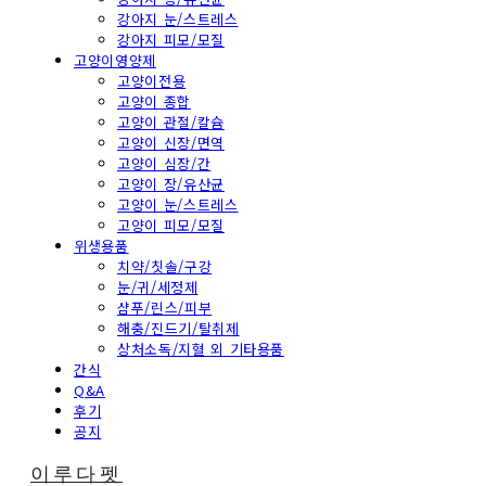
강아지 눈/스트레스
강아지 피모/모질
고양이영양제
고양이전용
고양이 종합
고양이 관절/칼슘
고양이 신장/면역
고양이 심장/간
고양이 장/유산균
고양이 눈/스트레스
고양이 피모/모질
위생용품
치약/칫솔/구강
눈/귀/세정제
샴푸/린스/피부
해충/진드기/탈취제
상처소독/지혈 외 기타용품
간식
Q&A
후기
공지
이루다펫