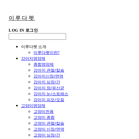
이루다펫
LOG IN
로그인
이루다펫 소개
이루다펫이란?
강아지영양제
종합영양제
강아지 관절/칼슘
강아지신장/면역
강아지 심장/간
강아지 장/유산균
강아지 눈/스트레스
강아지 피모/모질
고양이영양제
고양이전용
고양이 종합
고양이 관절/칼슘
고양이 신장/면역
고양이 심장/간