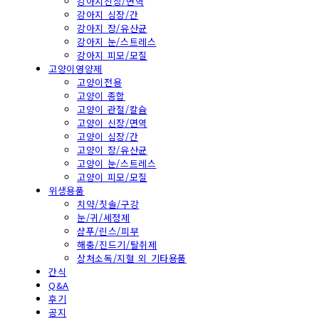
강아지신장/면역
강아지 심장/간
강아지 장/유산균
강아지 눈/스트레스
강아지 피모/모질
고양이영양제
고양이전용
고양이 종합
고양이 관절/칼슘
고양이 신장/면역
고양이 심장/간
고양이 장/유산균
고양이 눈/스트레스
고양이 피모/모질
위생용품
치약/칫솔/구강
눈/귀/세정제
샴푸/린스/피부
해충/진드기/탈취제
상처소독/지혈 외 기타용품
간식
Q&A
후기
공지