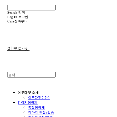
Search
검색
Log In
로그인
Cart
장바구니
이루다펫
이루다펫 소개
이루다펫이란?
강아지영양제
종합영양제
강아지 관절/칼슘