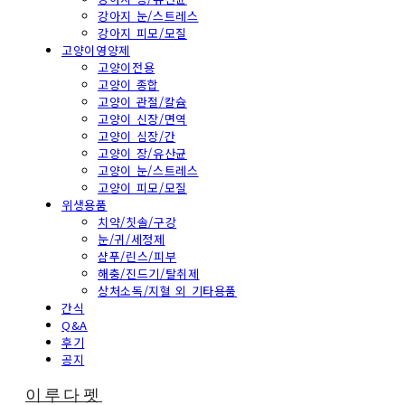
강아지 눈/스트레스
강아지 피모/모질
고양이영양제
고양이전용
고양이 종합
고양이 관절/칼슘
고양이 신장/면역
고양이 심장/간
고양이 장/유산균
고양이 눈/스트레스
고양이 피모/모질
위생용품
치약/칫솔/구강
눈/귀/세정제
샴푸/린스/피부
해충/진드기/탈취제
상처소독/지혈 외 기타용품
간식
Q&A
후기
공지
이루다펫