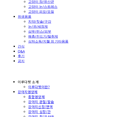
고양이 장/유산균
고양이 눈/스트레스
고양이 피모/모질
위생용품
치약/칫솔/구강
눈/귀/세정제
샴푸/린스/피부
해충/진드기/탈취제
상처소독/지혈 외 기타용품
간식
Q&A
후기
공지
이루다펫 소개
이루다펫이란?
강아지영양제
종합영양제
강아지 관절/칼슘
강아지신장/면역
강아지 심장/간
강아지 장/유산균