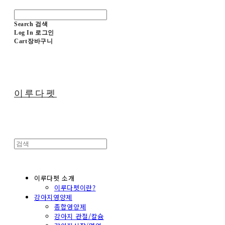
Search
검색
Log In
로그인
Cart
장바구니
이루다펫
이루다펫 소개
이루다펫이란?
강아지영양제
종합영양제
강아지 관절/칼슘