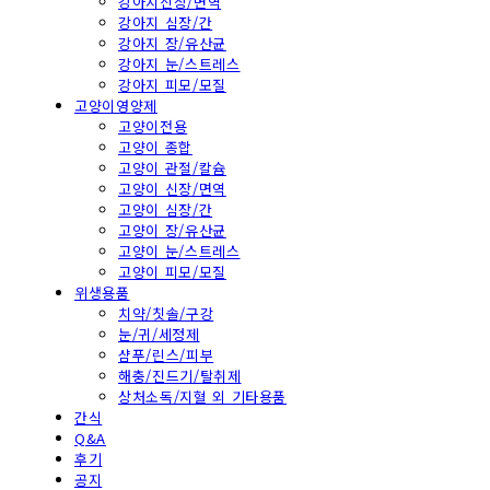
강아지신장/면역
강아지 심장/간
강아지 장/유산균
강아지 눈/스트레스
강아지 피모/모질
고양이영양제
고양이전용
고양이 종합
고양이 관절/칼슘
고양이 신장/면역
고양이 심장/간
고양이 장/유산균
고양이 눈/스트레스
고양이 피모/모질
위생용품
치약/칫솔/구강
눈/귀/세정제
샴푸/린스/피부
해충/진드기/탈취제
상처소독/지혈 외 기타용품
간식
Q&A
후기
공지