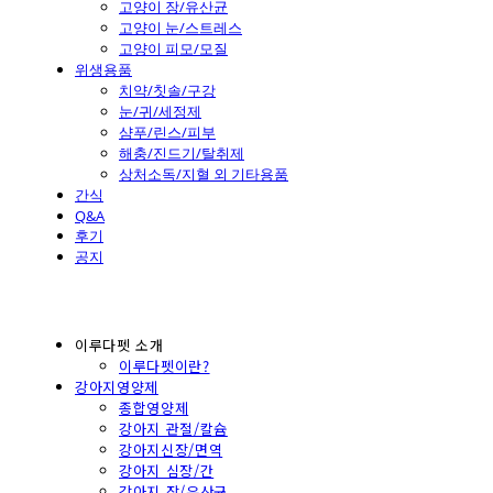
고양이 장/유산균
고양이 눈/스트레스
고양이 피모/모질
위생용품
치약/칫솔/구강
눈/귀/세정제
샴푸/린스/피부
해충/진드기/탈취제
상처소독/지혈 외 기타용품
간식
Q&A
후기
공지
이루다펫 소개
이루다펫이란?
강아지영양제
종합영양제
강아지 관절/칼슘
강아지신장/면역
강아지 심장/간
강아지 장/유산균