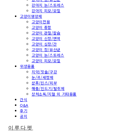
강아지 눈/스트레스
강아지 피모/모질
고양이영양제
고양이전용
고양이 종합
고양이 관절/칼슘
고양이 신장/면역
고양이 심장/간
고양이 장/유산균
고양이 눈/스트레스
고양이 피모/모질
위생용품
치약/칫솔/구강
눈/귀/세정제
샴푸/린스/피부
해충/진드기/탈취제
상처소독/지혈 외 기타용품
간식
Q&A
후기
공지
이루다펫