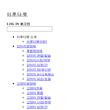
이루다펫
LOG IN
로그인
이루다펫 소개
이루다펫이란?
강아지영양제
종합영양제
강아지 관절/칼슘
강아지신장/면역
강아지 심장/간
강아지 장/유산균
강아지 눈/스트레스
강아지 피모/모질
고양이영양제
고양이전용
고양이 종합
고양이 관절/칼슘
고양이 신장/면역
고양이 심장/간